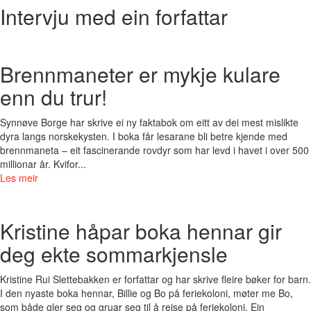
Intervju med ein forfattar
Brennmaneter er mykje kulare
enn du trur!
Synnøve Borge har skrive ei ny faktabok om eitt av dei mest mislikte
dyra langs norskekysten. I boka får lesarane bli betre kjende med
brennmaneta – eit fascinerande rovdyr som har levd i havet i over 500
millionar år. Kvifor...
Les meir
Kristine håpar boka hennar gir
deg ekte sommarkjensle
Kristine Rui Slettebakken er forfattar og har skrive fleire bøker for barn.
I den nyaste boka hennar, Billie og Bo på feriekoloni, møter me Bo,
som både gler seg og gruar seg til å reise på feriekoloni. Ein