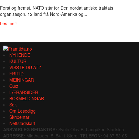
Først og fremst, NATO står for Den nordatlantiske traktats
organisasjon. 12 land frå Nord-Amerika og...
Les meir
NYHENDE
KULTUR
VISSTE DU AT?
FRITID
MEININGAR
Quiz
LÆRARSIDER
BOKMELDINGAR
Søk
Om Lesedigg
Skribentar
Nettstadskart
ANSVARLEG REDAKTØR:
Svein Olav B. Langåker, Startsida
ADRESSE:
Midthaugen 5, 5411 Stord.
TELEFON:
94 87 53 65