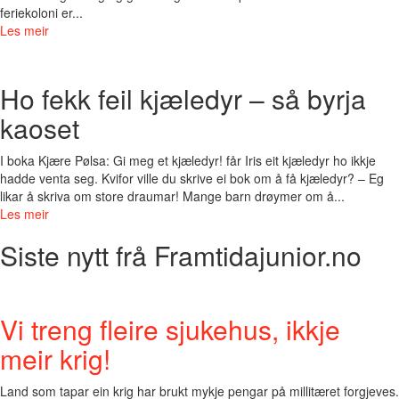
feriekoloni er...
Les meir
Ho fekk feil kjæledyr – så byrja
kaoset
I boka Kjære Pølsa: Gi meg et kjæledyr! får Iris eit kjæledyr ho ikkje
hadde venta seg. Kvifor ville du skrive ei bok om å få kjæledyr? – Eg
likar å skriva om store draumar! Mange barn drøymer om å...
Les meir
Siste nytt frå Framtidajunior.no
Vi treng fleire sjukehus, ikkje
meir krig!
Land som tapar ein krig har brukt mykje pengar på millitæret forgjeves.