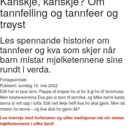
Kanskje, kanskje? Om
tannfelling og tannfeer og
trøyst
Les spennande historier om
tannfeer og kva som skjer når
barn mistar mjølketennene sine
rundt i verda.
Forlagsomtale
Publisert: sundag 15. mai 2022
Edit har ei laus tann. Pappa vil knipse ho ut for å gi ho til tannmusa.
Men bestevenninna Eva gav si tann til tannfea, og Miko berre kasta
tanna si rett opp i lufta. Edit veit ikkje heilt kva ho skal gjere. Men så
misser ho tanna – og kva skal ho gjere då?
Les intervju med forfattaren og ulike tradisjonar når ein mistar
mjølketennene i ulike land!