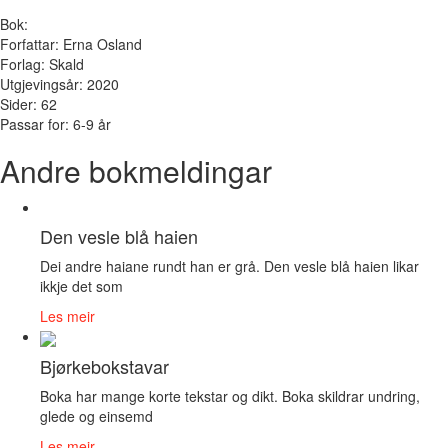
Bok:
Forfattar: Erna Osland
Forlag: Skald
Utgjevingsår: 2020
Sider: 62
Passar for: 6-9 år
Andre bokmeldingar
Den vesle blå haien
Dei andre haiane rundt han er grå. Den vesle blå haien likar
ikkje det som
Les meir
Bjørkebokstavar
Boka har mange korte tekstar og dikt. Boka skildrar undring,
glede og einsemd
Les meir