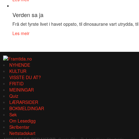
Verden sa ja
Frå det fyrste livet i havet oppsto, til dinosaurane vart utrydda, til
Les meir
NYHENDE
KULTUR
VISSTE DU AT?
FRITID
MEININGAR
Quiz
LÆRARSIDER
BOKMELDINGAR
Søk
Om Lesedigg
Skribentar
Nettstadskart