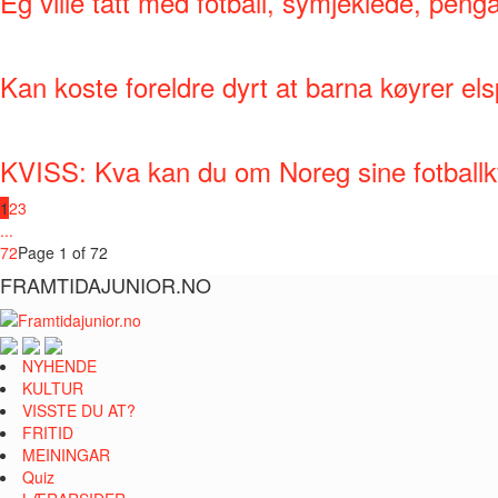
Eg ville tatt med fotball, symjeklede, penga
Kan koste foreldre dyrt at barna køyrer el
KVISS: Kva kan du om Noreg sine fotballk
1
2
3
...
72
Page 1 of 72
FRAMTIDAJUNIOR.NO
NYHENDE
KULTUR
VISSTE DU AT?
FRITID
MEININGAR
Quiz