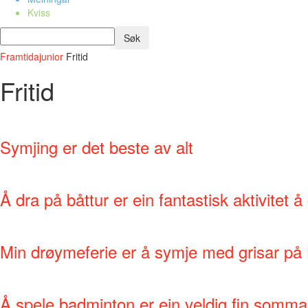
Kviss
Framtidajunior
Fritid
Fritid
Symjing er det beste av alt
Å dra på båttur er ein fantastisk aktivitet å 
Min drøymeferie er å symje med grisar p
Å spele badminton er ein veldig fin sommar