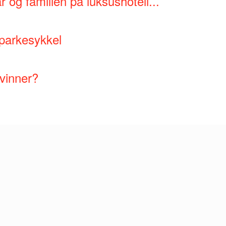
r og familien på luksushotell...
sparkesykkel
vinner?