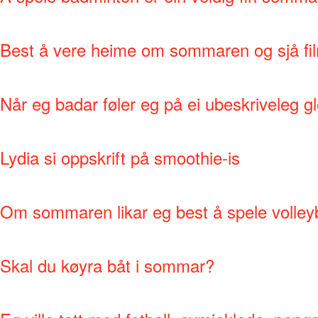
Best å vere heime om sommaren og sjå fi
Når eg badar føler eg på ei ubeskriveleg g
Lydia si oppskrift på smoothie-is
Om sommaren likar eg best å spele volleyb
Skal du køyra båt i sommar?