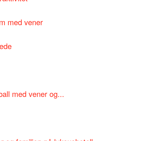
lm med vener
lede
all med vener og...