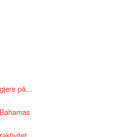
gjere på...
å Bahamas
aktivitet