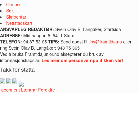
Om oss
Søk
Skribentar
Nettstadskart
ANSVARLEG REDAKTØR:
Svein Olav B. Langåker, Startsida
ADRESSE:
Midthaugen 5, 5411 Stord.
TELEFON:
94 87 53 65
TIPS:
Send epost til
tips@framtida.no
eller
ring Svein Olav B. Langåker: 948 75 365
Ved å bruka Framtidajunior.no aksepterer du bruk av
informasjonskapslar.
Les meir om personvernpolitikken vår!
Takk for støtta
i abonnent
Lærarar
Foreldre