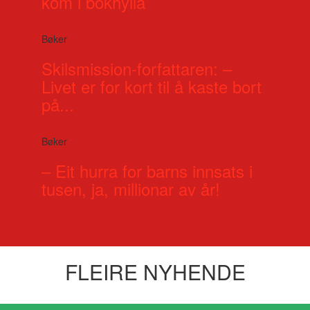
kom i bokhylla
Bøker
Skilsmission-forfattaren: –
Livet er for kort til å kaste bort
på...
Bøker
– Eit hurra for barns innsats i
tusen, ja, millionar av år!
FLEIRE NYHENDE