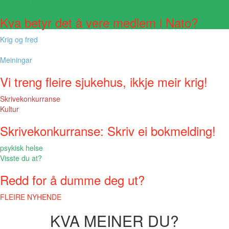
Visste du at?
Kva betyr det å vere medlem i Nato?
Krig og fred
Meiningar
Vi treng fleire sjukehus, ikkje meir krig!
Skrivekonkurranse
Kultur
Skrivekonkurranse: Skriv ei bokmelding!
psykisk helse
Visste du at?
Redd for å dumme deg ut?
FLEIRE NYHENDE
KVA MEINER DU?