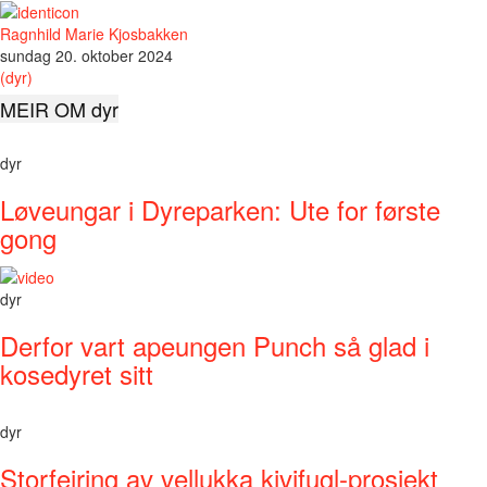
Ragnhild Marie Kjosbakken
sundag 20. oktober 2024
(dyr)
MEIR OM dyr
dyr
Løveungar i Dyreparken: Ute for første
gong
dyr
Derfor vart apeungen Punch så glad i
kosedyret sitt
dyr
Storfeiring av vellukka kivifugl-prosjekt