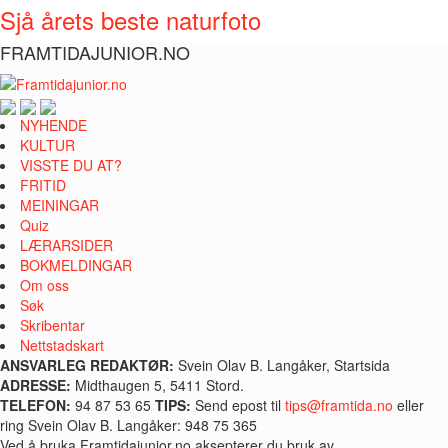
Sjå årets beste naturfoto
FRAMTIDAJUNIOR.NO
NYHENDE
KULTUR
VISSTE DU AT?
FRITID
MEININGAR
Quiz
LÆRARSIDER
BOKMELDINGAR
Om oss
Søk
Skribentar
Nettstadskart
ANSVARLEG REDAKTØR:
Svein Olav B. Langåker, Startsida
ADRESSE:
Midthaugen 5, 5411 Stord.
TELEFON:
94 87 53 65
TIPS:
Send epost til
tips@framtida.no
eller
ring Svein Olav B. Langåker: 948 75 365
Ved å bruka Framtidajunior.no aksepterer du bruk av