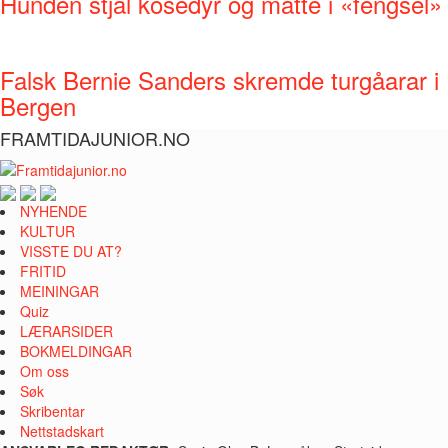
Hunden stjal kosedyr og måtte i «fengsel»
Falsk Bernie Sanders skremde turgåarar i
Bergen
FRAMTIDAJUNIOR.NO
NYHENDE
KULTUR
VISSTE DU AT?
FRITID
MEININGAR
Quiz
LÆRARSIDER
BOKMELDINGAR
Om oss
Søk
Skribentar
Nettstadskart