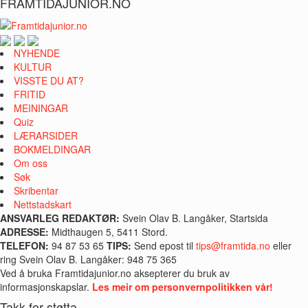
FRAMTIDAJUNIOR.NO
NYHENDE
KULTUR
VISSTE DU AT?
FRITID
MEININGAR
Quiz
LÆRARSIDER
BOKMELDINGAR
Om oss
Søk
Skribentar
Nettstadskart
ANSVARLEG REDAKTØR:
Svein Olav B. Langåker, Startsida
ADRESSE:
Midthaugen 5, 5411 Stord.
TELEFON:
94 87 53 65
TIPS:
Send epost til
tips@framtida.no
eller
ring Svein Olav B. Langåker: 948 75 365
Ved å bruka Framtidajunior.no aksepterer du bruk av
informasjonskapslar.
Les meir om personvernpolitikken vår!
Takk for støtta