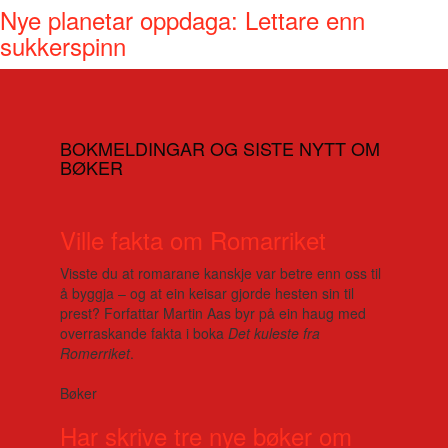
Nye planetar oppdaga: Lettare enn
sukkerspinn
BOKMELDINGAR OG SISTE NYTT OM
BØKER
Ville fakta om Romarriket
Visste du at romarane kanskje var betre enn oss til
å byggja – og at ein keisar gjorde hesten sin til
prest? Forfattar Martin Aas byr på ein haug med
overraskande fakta i boka
Det kuleste fra
Romerriket
.
Bøker
Har skrive tre nye bøker om