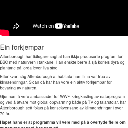
Ein forkjempar
Attenborough har tidlegare sagt at han ikkje produserte program for
BBC med naturvern i tankane. Han ønskte berre å sjå korleis dyra og
plantane på jorda lever liva sine.
Etter kvart såg Attenborough at habitata han filma var trua av
klimaendringar. Sidan då har han vore ein aktiv forkjempar for
bevaring av naturen.
Gjennom å vere ambassadør for WWF, kringkasting av naturprogram
og ved å åtvare mot global oppvarming både på TV og talarstolar, har
Attenborough sett fokus på konsekvensane av klimaendringar i over
70 år.
Håpet hans er at programma vil vere med på å overtyde fleire om
at naturen er verd å ta vare på.