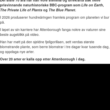
Dei siste 70 åra har han vore stemma og drivkrafta bak fleire
prisvinnande naturhistoriske BBC-program som
Life on Earth
,
The Private Life of Plants
og
The Blue Planet
.
I 2026 produserer hundreåringen framleis program om planeten vi bur
på.
I løpet av sin karriere har Attenborough fanga nokre av naturen sine
beste augeblikk på video.
Han har møtt på den sjeldne fjellgorillaen, sett verdas største
blomstrande plante, som berre blomstrar i tre dagar kvar tusende dag,
og oppdaga nye arter.
Over 20 arter er kalla opp etter Attenborough i dag.