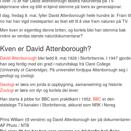
I over 70 år har David Attenborough skildra naturverda på TV-
skjermane våre og blitt ei kjend stemme på tvers av generasjonar.
I dag, fredag 8. mai, fyller David Attenborough heile hundre år. Fram til
no har han vigd mesteparten av livet sitt til å vise fram naturen på TV.
Men kven er eigentleg denne briten, og korleis blei han stemma bak
nokre av verdas største naturdokumentarar?
Kven er David Attenborough?
David Attenborough
blei fødd 8. mai 1926 i Storbritannia. I 1947 gjorde
han seg ferdig med ein grad i naturvitskap frå Clare College
(University of Cambridge). På universitet fordjupa Attenborough seg i
geologi og zoologi.
Geologi
er læra om jorda si oppbygning, samansetning og historie.
Zoologi
er lære om dyr og korleis dei lever.
Han starta å jobbe for BBC som praktikant i 1952.
BBC
er den
statslege TV-kanalen i Storbritannia, akkurat som NRK i Noreg.
Prins William (til venstre) og David Attenborough ser på dokumentare
AP Photo / NTB