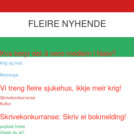
FLEIRE NYHENDE
Visste du at?
Kva betyr det å vere medlem i Nato?
Krig og fred
Meiningar
Vi treng fleire sjukehus, ikkje meir krig!
Skrivekonkurranse
Kultur
Skrivekonkurranse: Skriv ei bokmelding!
psykisk helse
Visste du at?