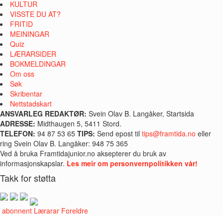
KULTUR
VISSTE DU AT?
FRITID
MEININGAR
Quiz
LÆRARSIDER
BOKMELDINGAR
Om oss
Søk
Skribentar
Nettstadskart
ANSVARLEG REDAKTØR:
Svein Olav B. Langåker, Startsida
ADRESSE:
Midthaugen 5, 5411 Stord.
TELEFON:
94 87 53 65
TIPS:
Send epost til
tips@framtida.no
eller
ring Svein Olav B. Langåker: 948 75 365
Ved å bruka Framtidajunior.no aksepterer du bruk av
informasjonskapslar.
Les meir om personvernpolitikken vår!
Takk for støtta
i abonnent
Lærarar
Foreldre