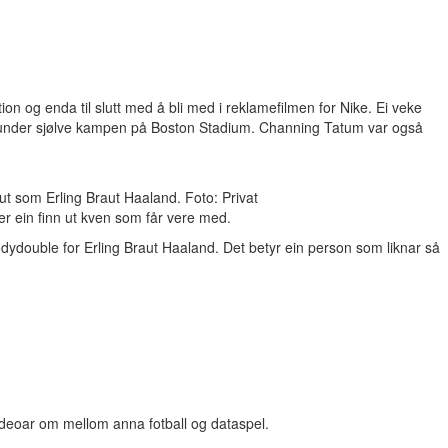
ion og enda til slutt med å bli med i reklamefilmen for Nike. Ei veke
tunt under sjølve kampen på Boston Stadium. Channing Tatum var også
 som Erling Braut Haaland. Foto: Privat
e der ein finn ut kven som får vere med.
double for Erling Braut Haaland. Det betyr ein person som liknar så
deoar om mellom anna fotball og dataspel.