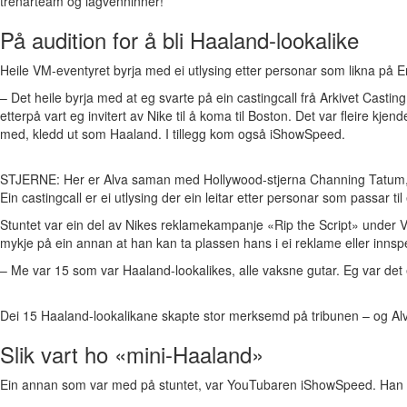
trenarteam og lagvenninner!
På audition for å bli Haaland-lookalike
Heile VM-eventyret byrja med ei utlysing etter personar som likna på E
– Det heile byrja med at eg svarte på ein castingcall frå Arkivet Castin
etterpå vart eg invitert av Nike til å koma til Boston. Det var fleire
med, kledd ut som Haaland. I tillegg kom også iShowSpeed.
STJERNE: Her er Alva saman med Hollywood-stjerna Channing Tatum, e
Ein castingcall er ei utlysing der ein leitar etter personar som passar til 
Stuntet var ein del av Nikes reklamekampanje «Rip the Script» under 
mykje på ein annan at han kan ta plassen hans i ei reklame eller innspe
– Me var 15 som var Haaland-lookalikes, alle vaksne gutar. Eg var det 
Dei 15 Haaland-lookalikane skapte stor merksemd på tribunen – og Alv
Slik vart ho «mini-Haaland»
Ein annan som var med på stuntet, var YouTubaren iShowSpeed. Han e