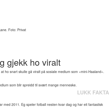
ane. Foto: Privat
 gjekk ho viralt
at ho snart skulle gå viralt på sosiale medium som «mini-Haaland».
e medium som blir spreidd til svært mange menneske.
LUKK FAKTA
r med 2011. Eg speler fotball nesten kvar dag og har eit fantastisk