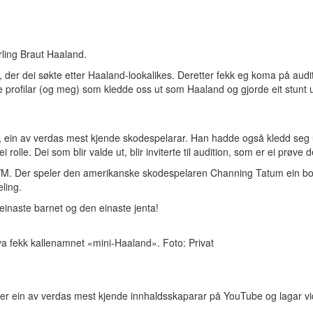
rling Braut Haaland.
g, der dei søkte etter Haaland-lookalikes. Deretter fekk eg koma på audit
 kjende profilar (og meg) som kledde oss ut som Haaland og gjorde eit s
in av verdas mest kjende skodespelarar. Han hadde også kledd seg ut
ei rolle. Dei som blir valde ut, blir inviterte til audition, som er ei prøv
VM. Der speler den amerikanske skodespelaren Channing Tatum ein body
ling.
einaste barnet og den einaste jenta!
a fekk kallenamnet «mini-Haaland». Foto: Privat
r ein av verdas mest kjende innhaldsskaparar på YouTube og lagar vi