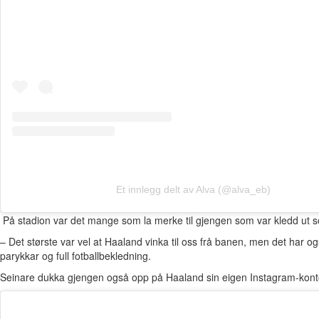
Et innlegg delt av Alva (@alva_eb)
På stadion var det mange som la merke til gjengen som var kledd ut 
– Det største var vel at Haaland vinka til oss frå banen, men det har o
parykkar og full fotballbekledning.
Seinare dukka gjengen også opp på Haaland sin eigen Instagram-kont