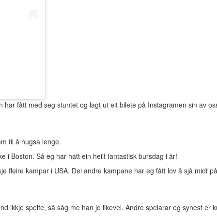
 har fått med seg stuntet og lagt ut eit bilete på Instagramen sin av 
em til å hugsa lenge.
i Boston. Så eg har hatt ein heilt fantastisk bursdag i år!
ikkje fleire kampar i USA. Dei andre kampane har eg fått lov å sjå midt
land ikkje spelte, så såg me han jo likevel. Andre spelarar eg synest 