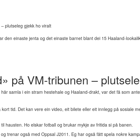
 plutseleg gjekk ho viralt
r den einaste jenta og det einaste barnet blant dei 15 Haaland-lookalik
» på VM-tribunen – plutseleg
år samla i ein stram hestehale og Haaland-drakt, var det få som ante 
kort tid. Det kan vere ein video, eit bilete eller eit innlegg på sosial
l hausten. Ho elskar fotball og brukar mykje av fritida si på banen.
13 og trenar også med Oppsal J2011. Eg har også fått spela nokre kampa