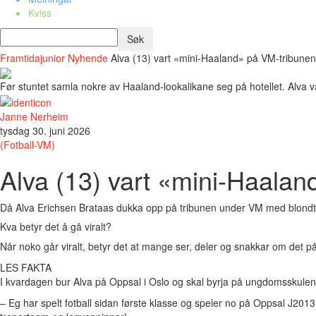
Kviss
Framtidajunior
Nyhende
Alva (13) vart «mini-Haaland» på VM-tribunen –
Før stuntet samla nokre av Haaland-lookalikane seg på hotellet. Alva va
Janne Nerheim
tysdag 30. juni 2026
(Fotball-VM)
Alva (13) vart «mini-Haaland
Då Alva Erichsen Brataas dukka opp på tribunen under VM med blondt h
Kva betyr det å gå viralt?
Når noko går viralt, betyr det at mange ser, deler og snakkar om det på 
LES FAKTA
I kvardagen bur Alva på Oppsal i Oslo og skal byrja på ungdomsskulen ti
– Eg har spelt fotball sidan første klasse og speler no på Oppsal J20