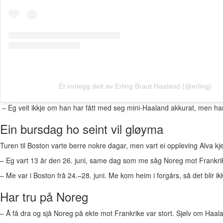
Et innlegg delt av Erling Braut Haaland (@erling)
– Eg veit ikkje om han har fått med seg mini-Haaland akkurat, men han
Ein bursdag ho seint vil gløyma
Turen til Boston varte berre nokre dagar, men vart ei oppleving Alva kj
– Eg vart 13 år den 26. juni, same dag som me såg Noreg mot Frankrike 
– Me var i Boston frå 24.–28. juni. Me kom heim i forgårs, så det blir 
Har tru på Noreg
– Å få dra og sjå Noreg på ekte mot Frankrike var stort. Sjølv om Haa