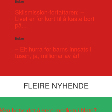
Bøker
Skilsmission-forfattaren: –
Livet er for kort til å kaste bort
på...
Bøker
– Eit hurra for barns innsats i
tusen, ja, millionar av år!
FLEIRE NYHENDE
Visste du at?
Kva betyr det å vere medlem i Nato?