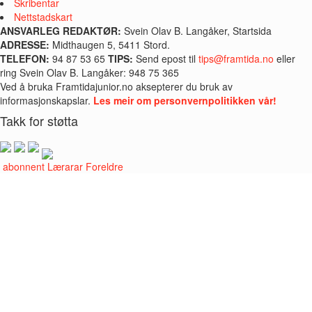
Skribentar
Nettstadskart
ANSVARLEG REDAKTØR:
Svein Olav B. Langåker, Startsida
ADRESSE:
Midthaugen 5, 5411 Stord.
TELEFON:
94 87 53 65
TIPS:
Send epost til
tips@framtida.no
eller
ring Svein Olav B. Langåker: 948 75 365
Ved å bruka Framtidajunior.no aksepterer du bruk av
informasjonskapslar.
Les meir om personvernpolitikken vår!
Takk for støtta
i abonnent
Lærarar
Foreldre