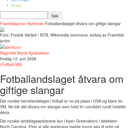
Kviss
Framtidajunior
Nyhende
Fotballandslaget åtvara om giftige slangar
Foto: Fredrik Varfjell / NTB, Wikimedia commons, kollasj av Framtida
junior
Ragnhild Marie Kjosbakken
fredag 12. juni 2026
(Fotball-VM)
Fotballandslaget åtvara om
giftige slangar
Det norske herrelandslaget i fotball er no på plass i USA og klare for
VM. No blir det åtvara om slangar som held til i området rundt hotellet
deira.
Dei norske landslagsspelarane bur i byen Greensboro i delstaten
North Carolina. Etter at alle spelarane hadde funne seg til rette på