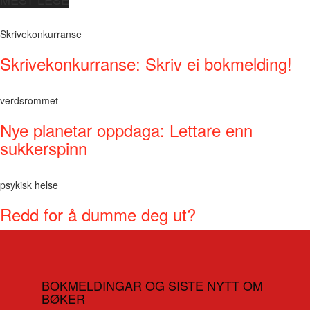
Skrivekonkurranse
Skrivekonkurranse: Skriv ei bokmelding!
verdsrommet
Nye planetar oppdaga: Lettare enn
sukkerspinn
psykisk helse
Redd for å dumme deg ut?
BOKMELDINGAR OG SISTE NYTT OM
BØKER