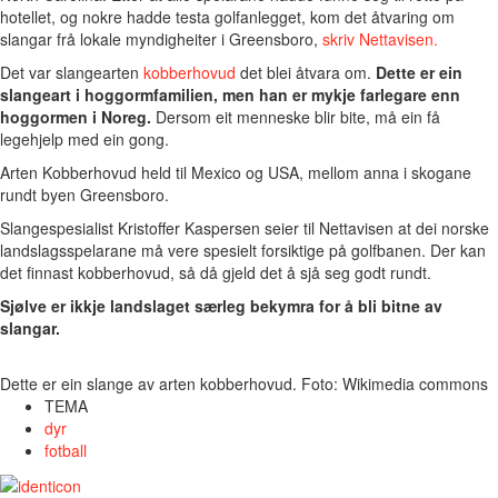
hotellet, og nokre hadde testa golfanlegget, kom det åtvaring om
slangar frå lokale myndigheiter i Greensboro,
skriv Nettavisen.
Det var slangearten
kobberhovud
det blei åtvara om.
Dette er ein
slangeart i hoggormfamilien, men han er mykje farlegare enn
hoggormen i Noreg.
Dersom eit menneske blir bite, må ein få
legehjelp med ein gong.
Arten Kobberhovud held til Mexico og USA, mellom anna i skogane
rundt byen Greensboro.
Slangespesialist Kristoffer Kaspersen seier til Nettavisen at dei norske
landslagsspelarane må vere spesielt forsiktige på golfbanen. Der kan
det finnast kobberhovud, så då gjeld det å sjå seg godt rundt.
Sjølve er ikkje landslaget særleg bekymra for å bli bitne av
slangar.
Dette er ein slange av arten kobberhovud. Foto: Wikimedia commons
TEMA
dyr
fotball