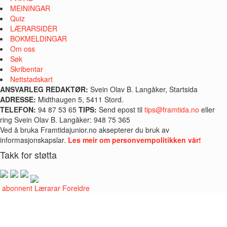
MEININGAR
Quiz
LÆRARSIDER
BOKMELDINGAR
Om oss
Søk
Skribentar
Nettstadskart
ANSVARLEG REDAKTØR:
Svein Olav B. Langåker, Startsida
ADRESSE:
Midthaugen 5, 5411 Stord.
TELEFON:
94 87 53 65
TIPS:
Send epost til
tips@framtida.no
eller
ring Svein Olav B. Langåker: 948 75 365
Ved å bruka Framtidajunior.no aksepterer du bruk av
informasjonskapslar.
Les meir om personvernpolitikken vår!
Takk for støtta
i abonnent
Lærarar
Foreldre