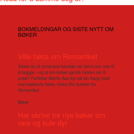
BOKMELDINGAR OG SISTE NYTT OM
BØKER
Ville fakta om Romarriket
Visste du at romarane kanskje var betre enn oss til
å byggja – og at ein keisar gjorde hesten sin til
prest? Forfattar Martin Aas byr på ein haug med
overraskande fakta i boka
Det kuleste fra
Romerriket
.
Bøker
Har skrive tre nye bøker om
rare og kule dyr