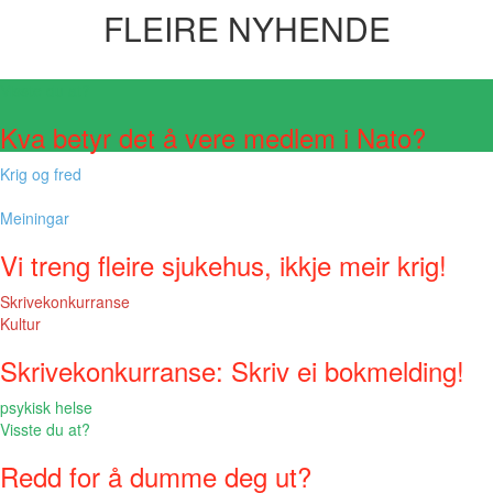
FLEIRE NYHENDE
Visste du at?
Kva betyr det å vere medlem i Nato?
Krig og fred
Meiningar
Vi treng fleire sjukehus, ikkje meir krig!
Skrivekonkurranse
Kultur
Skrivekonkurranse: Skriv ei bokmelding!
psykisk helse
Visste du at?
Redd for å dumme deg ut?