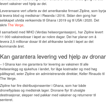
levert vaksiner ved hjelp av dei.
Leveransane vert utførte av det amerikanske firmaet Zipline, som byrja
å levera blod og medisinar i Rwanda i 2016. Sidan den gong har
selskapet utvida verksemda til Ghana i 2019 og til USA i 2020. Det
skriv
The Verge
.
I samarbeid med WHO (Verdas helseorganisasjon), har Zipline levert
11 000 vaksinedosar i løpet av nokre dagar. Dei har planar om å
levera 2,5 millionar dosar til det afrikanske landet i løpet av det
kommande året.
Kan garantera levering ved hjelp av dronar
– I Ghana kan me garantera for levering av vaksinen til alle
helseanlegg og sjukehus i landet, for låge kostnader og med høg
pålitsgrad, seier Zipline sin administrerande direktør, Keller Rinaudo til
The Verge.
Zipline har fire distribusjonssenter i Ghana, som har både
droneflyplass og medisinsk lager. Dronane flyr til utvalgte
destinasjonar, slepper ned pakkar med vaksiner og returnerer til
senteret.