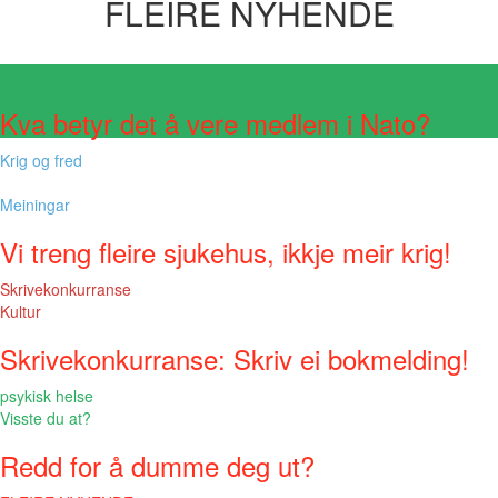
FLEIRE NYHENDE
Visste du at?
Kva betyr det å vere medlem i Nato?
Krig og fred
Meiningar
Vi treng fleire sjukehus, ikkje meir krig!
Skrivekonkurranse
Kultur
Skrivekonkurranse: Skriv ei bokmelding!
psykisk helse
Visste du at?
Redd for å dumme deg ut?