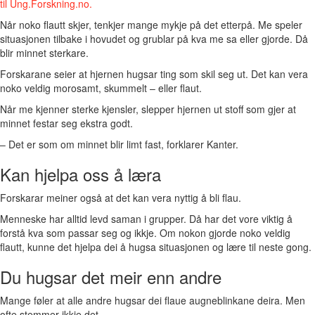
til Ung.Forskning.no.
Når noko flautt skjer, tenkjer mange mykje på det etterpå. Me speler
situasjonen tilbake i hovudet og grublar på kva me sa eller gjorde. Då
blir minnet sterkare.
Forskarane seier at hjernen hugsar ting som skil seg ut. Det kan vera
noko veldig morosamt, skummelt – eller flaut.
Når me kjenner sterke kjensler, slepper hjernen ut stoff som gjer at
minnet festar seg ekstra godt.
– Det er som om minnet blir limt fast, forklarer Kanter.
Kan hjelpa oss å læra
Forskarar meiner også at det kan vera nyttig å bli flau.
Menneske har alltid levd saman i grupper. Då har det vore viktig å
forstå kva som passar seg og ikkje. Om nokon gjorde noko veldig
flautt, kunne det hjelpa dei å hugsa situasjonen og lære til neste gong.
Du hugsar det meir enn andre
Mange føler at alle andre hugsar dei flaue augneblinkane deira. Men
ofte stemmer ikkje det.