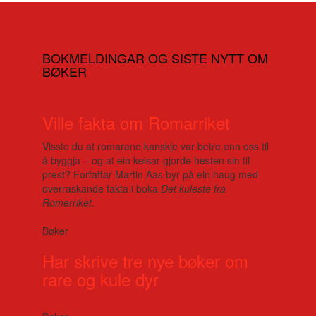
BOKMELDINGAR OG SISTE NYTT OM
BØKER
Ville fakta om Romarriket
Visste du at romarane kanskje var betre enn oss til
å byggja – og at ein keisar gjorde hesten sin til
prest? Forfattar Martin Aas byr på ein haug med
overraskande fakta i boka
Det kuleste fra
Romerriket
.
Bøker
Har skrive tre nye bøker om
rare og kule dyr