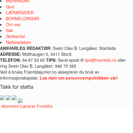
MEININGAR
Quiz
LÆRARSIDER
BOKMELDINGAR
Om oss
Søk
Skribentar
Nettstadskart
ANSVARLEG REDAKTØR:
Svein Olav B. Langåker, Startsida
ADRESSE:
Midthaugen 5, 5411 Stord.
TELEFON:
94 87 53 65
TIPS:
Send epost til
tips@framtida.no
eller
ring Svein Olav B. Langåker: 948 75 365
Ved å bruka Framtidajunior.no aksepterer du bruk av
informasjonskapslar.
Les meir om personvernpolitikken vår!
Takk for støtta
i abonnent
Lærarar
Foreldre