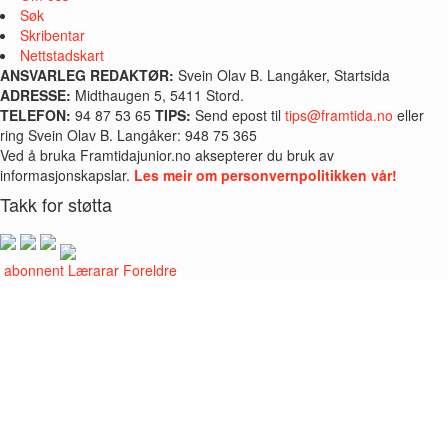
Søk
Skribentar
Nettstadskart
ANSVARLEG REDAKTØR:
Svein Olav B. Langåker, Startsida
ADRESSE:
Midthaugen 5, 5411 Stord.
TELEFON:
94 87 53 65
TIPS:
Send epost til
tips@framtida.no
eller
ring Svein Olav B. Langåker: 948 75 365
Ved å bruka Framtidajunior.no aksepterer du bruk av
informasjonskapslar.
Les meir om personvernpolitikken vår!
Takk for støtta
i abonnent
Lærarar
Foreldre