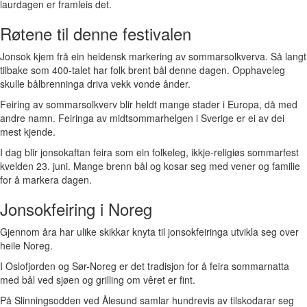
laurdagen er framleis det.
Røtene til denne festivalen
Jonsok kjem frå ein heidensk markering av sommarsolkverva. Så langt
tilbake som 400-talet har folk brent bål denne dagen. Opphaveleg
skulle bålbrenninga driva vekk vonde ånder.
Feiring av sommarsolkverv blir heldt mange stader i Europa, då med
andre namn. Feiringa av midtsommarhelgen i Sverige er ei av dei
mest kjende.
I dag blir jonsokaftan feira som ein folkeleg, ikkje-religiøs sommarfest
kvelden 23. juni. Mange brenn bål og kosar seg med vener og familie
for å markera dagen.
Jonsokfeiring i Noreg
Gjennom åra har ulike skikkar knyta til jonsokfeiringa utvikla seg over
heile Noreg.
I Oslofjorden og Sør-Noreg er det tradisjon for å feira sommarnatta
med bål ved sjøen og grilling om vêret er fint.
På Slinningsodden ved Ålesund samlar hundrevis av tilskodarar seg