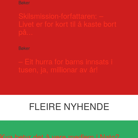
Bøker
Skilsmission-forfattaren: –
Livet er for kort til å kaste bort
på...
Bøker
– Eit hurra for barns innsats i
tusen, ja, millionar av år!
FLEIRE NYHENDE
Visste du at?
Kva betyr det å vere medlem i Nato?