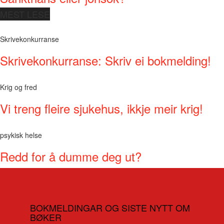
MEST LESE
Skrivekonkurranse
Skrivekonkurranse: Skriv ei bokmelding!
Krig og fred
Vi treng fleire sjukehus, ikkje meir krig!
psykisk helse
Redd for å dumme deg ut?
BOKMELDINGAR OG SISTE NYTT OM
BØKER