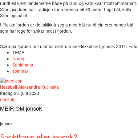
rundt eit kjent landemerke både på land og vatn kvar midtsommarnatt.
Slinnigsodden har tradisjon for å brenna eit 30 meter høgt bål, kalla
Slinningsbålet.
I Flekkefjorden er det skikk å segla med båt rundt ein brennande båt
som har lege for ankar midt i fjorden.
Spira på fjorden rett utanfor sentrum av Flekkefjord, jonsok 2011. Fot
TEMA
Noreg
Sankthans
sommar
Hezabell Aleksandra Kucinska
fredag 23. juni 2023
(jonsok)
MEIR OM jonsok
jonsok
Sankthans eller jonsok?