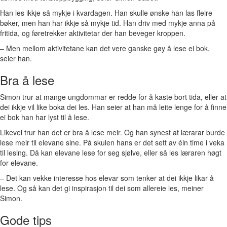
Han les ikkje så mykje i kvardagen. Han skulle ønske han las fleire
bøker, men han har ikkje så mykje tid. Han driv med mykje anna på
fritida, og føretrekker aktivitetar der han beveger kroppen.
– Men mellom aktivitetane kan det vere ganske gøy å lese ei bok,
seier han.
Bra å lese
Simon trur at mange ungdommar er redde for å kaste bort tida, eller at
dei ikkje vil like boka dei les. Han seier at han må leite lenge for å finne
ei bok han har lyst til å lese.
Likevel trur han det er bra å lese meir. Og han synest at lærarar burde
lese meir til elevane sine. På skulen hans er det sett av éin time i veka
til lesing. Då kan elevane lese for seg sjølve, eller så les læraren høgt
for elevane.
– Det kan vekke interesse hos elevar som tenker at dei ikkje likar å
lese. Og så kan det gi inspirasjon til dei som allereie les, meiner
Simon.
Gode tips