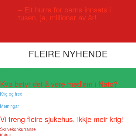
– Eit hurra for barns innsats i
tusen, ja, millionar av år!
FLEIRE NYHENDE
Visste du at?
Kva betyr det å vere medlem i Nato?
Krig og fred
Meiningar
Vi treng fleire sjukehus, ikkje meir krig!
Skrivekonkurranse
Kultur