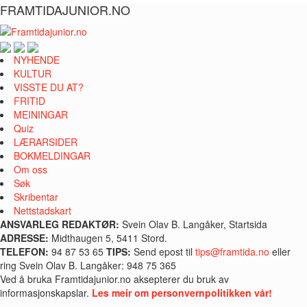
FRAMTIDAJUNIOR.NO
NYHENDE
KULTUR
VISSTE DU AT?
FRITID
MEININGAR
Quiz
LÆRARSIDER
BOKMELDINGAR
Om oss
Søk
Skribentar
Nettstadskart
ANSVARLEG REDAKTØR:
Svein Olav B. Langåker, Startsida
ADRESSE:
Midthaugen 5, 5411 Stord.
TELEFON:
94 87 53 65
TIPS:
Send epost til
tips@framtida.no
eller
ring Svein Olav B. Langåker: 948 75 365
Ved å bruka Framtidajunior.no aksepterer du bruk av
informasjonskapslar.
Les meir om personvernpolitikken vår!