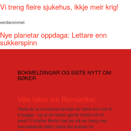
Vi treng fleire sjukehus, ikkje meir krig!
verdsrommet
Nye planetar oppdaga: Lettare enn
sukkerspinn
BOKMELDINGAR OG SISTE NYTT OM
BØKER
Ville fakta om Romarriket
Visste du at romarane kanskje var betre enn oss til
å byggja – og at ein keisar gjorde hesten sin til
prest? Forfattar Martin Aas byr på ein haug med
overraskande fakta i boka
Det kuleste fra