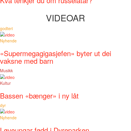
Kva tenkjer du om russelåtar?
VIDEOAR
godteri
Nyhende
«Supermegagigasjefen» byter ut dei
vaksne med barn
Musikk
Kultur
Bassen «bænger» i ny låt
dyr
Nyhende
Løveungar fødd i Dyreparken