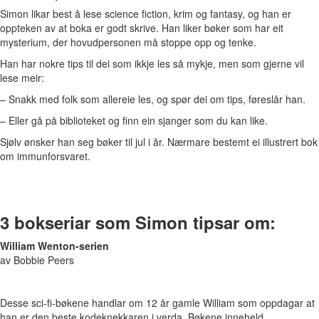
Simon likar best å lese science fiction, krim og fantasy, og han er
oppteken av at boka er godt skrive. Han liker bøker som har eit
mysterium, der hovudpersonen må stoppe opp og tenke.
Han har nokre tips til dei som ikkje les så mykje, men som gjerne vil
lese meir:
– Snakk med folk som allereie les, og spør dei om tips, føreslår han.
– Eller gå på biblioteket og finn ein sjanger som du kan like.
Sjølv ønsker han seg bøker til jul i år. Nærmare bestemt ei illustrert bok
om immunforsvaret.
3 bokseriar som Simon tipsar om:
William Wenton-serien
av Bobbie Peers
Desse sci-fi-bøkene handlar om 12 år gamle William som oppdagar at
han er den beste kodeknekkaren i verda. Bøkene inneheld