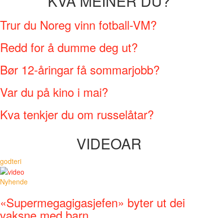
KVA MEINER DU?
Trur du Noreg vinn fotball-VM?
Redd for å dumme deg ut?
Bør 12-åringar få sommarjobb?
Var du på kino i mai?
Kva tenkjer du om russelåtar?
VIDEOAR
godteri
Nyhende
«Supermegagigasjefen» byter ut dei
vaksne med barn