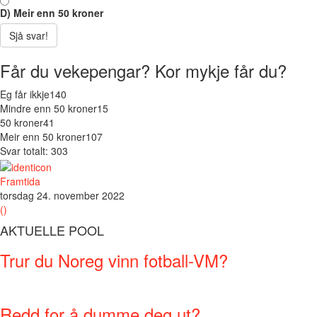
D) Meir enn 50 kroner
Sjå svar!
Får du vekepengar? Kor mykje får du?
Eg får ikkje
140
Mindre enn 50 kroner
15
50 kroner
41
Meir enn 50 kroner
107
Svar totalt: 303
Framtida
torsdag 24. november 2022
()
AKTUELLE POOL
Trur du Noreg vinn fotball-VM?
Redd for å dumme deg ut?