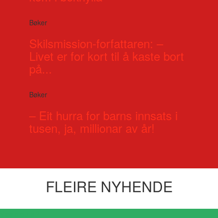
Bøker
Skilsmission-forfattaren: –
Livet er for kort til å kaste bort
på...
Bøker
– Eit hurra for barns innsats i
tusen, ja, millionar av år!
FLEIRE NYHENDE
Visste du at?