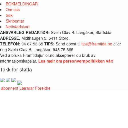
BOKMELDINGAR
Om oss
Søk
Skribentar
Nettstadskart
ANSVARLEG REDAKTØR:
Svein Olav B. Langåker, Startsida
ADRESSE:
Midthaugen 5, 5411 Stord.
TELEFON:
94 87 53 65
TIPS:
Send epost til
tips@framtida.no
eller
ring Svein Olav B. Langåker: 948 75 365
Ved å bruka Framtidajunior.no aksepterer du bruk av
informasjonskapslar.
Les meir om personvernpolitikken vår!
Takk for støtta
i abonnent
Lærarar
Foreldre