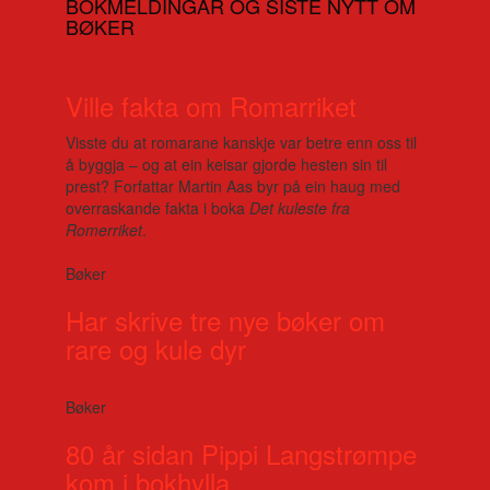
BOKMELDINGAR OG SISTE NYTT OM
BØKER
Ville fakta om Romarriket
Visste du at romarane kanskje var betre enn oss til
å byggja – og at ein keisar gjorde hesten sin til
prest? Forfattar Martin Aas byr på ein haug med
overraskande fakta i boka
Det kuleste fra
Romerriket
.
Bøker
Har skrive tre nye bøker om
rare og kule dyr
Bøker
80 år sidan Pippi Langstrømpe
kom i bokhylla