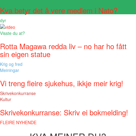
Kva betyr det å vere medlem i Nato?
dyr
Visste du at?
Rotta Magawa redda liv – no har ho fått
sin eigen statue
Krig og fred
Meiningar
Vi treng fleire sjukehus, ikkje meir krig!
Skrivekonkurranse
Kultur
Skrivekonkurranse: Skriv ei bokmelding!
FLEIRE NYHENDE