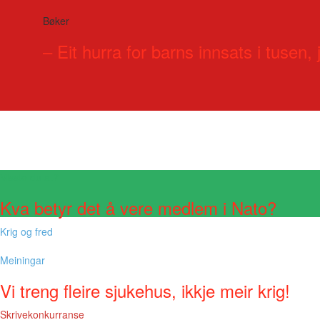
Bøker
– Eit hurra for barns innsats i tusen, j
Visste du at?
Kva betyr det å vere medlem i Nato?
Krig og fred
Meiningar
Vi treng fleire sjukehus, ikkje meir krig!
Skrivekonkurranse