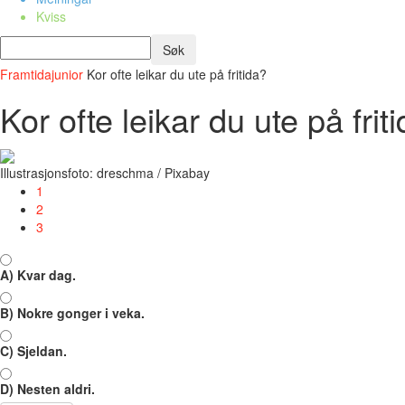
Kviss
Framtidajunior
Kor ofte leikar du ute på fritida?
Kor ofte leikar du ute på frit
Illustrasjonsfoto: dreschma / Pixabay
1
2
3
A) Kvar dag.
B) Nokre gonger i veka.
C) Sjeldan.
D) Nesten aldri.