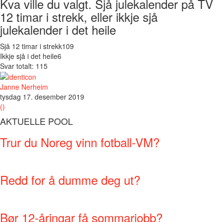
Kva ville du valgt. Sjå julekalender på TV
12 timar i strekk, eller ikkje sjå
julekalender i det heile
Sjå 12 timar i strekk
109
Ikkje sjå i det heile
6
Svar totalt: 115
Janne Nerheim
tysdag 17. desember 2019
()
AKTUELLE POOL
Trur du Noreg vinn fotball-VM?
Redd for å dumme deg ut?
Bør 12-åringar få sommarjobb?