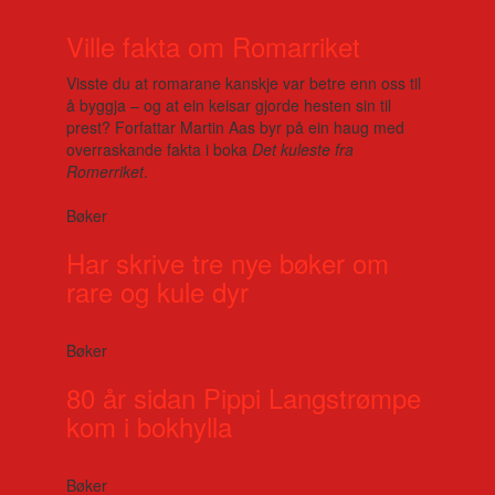
Ville fakta om Romarriket
Visste du at romarane kanskje var betre enn oss til
å byggja – og at ein keisar gjorde hesten sin til
prest? Forfattar Martin Aas byr på ein haug med
overraskande fakta i boka
Det kuleste fra
Romerriket
.
Bøker
Har skrive tre nye bøker om
rare og kule dyr
Bøker
80 år sidan Pippi Langstrømpe
kom i bokhylla
Bøker