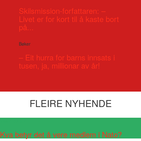
Skilsmission-forfattaren: –
Livet er for kort til å kaste bort
på...
Bøker
– Eit hurra for barns innsats i
tusen, ja, millionar av år!
FLEIRE NYHENDE
Visste du at?
Kva betyr det å vere medlem i Nato?