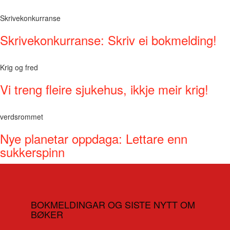
Skrivekonkurranse
Skrivekonkurranse: Skriv ei bokmelding!
Krig og fred
Vi treng fleire sjukehus, ikkje meir krig!
verdsrommet
Nye planetar oppdaga: Lettare enn
sukkerspinn
BOKMELDINGAR OG SISTE NYTT OM
BØKER