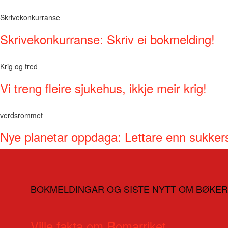
Skrivekonkurranse
Skrivekonkurranse: Skriv ei bokmelding!
Krig og fred
Vi treng fleire sjukehus, ikkje meir krig!
verdsrommet
Nye planetar oppdaga: Lettare enn sukker
BOKMELDINGAR OG SISTE NYTT OM BØKER
Ville fakta om Romarriket