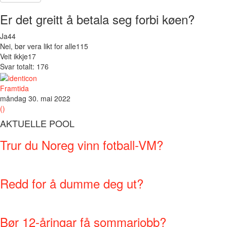
Er det greitt å betala seg forbi køen?
Ja
44
Nei, bør vera likt for alle
115
Veit ikkje
17
Svar totalt: 176
Framtida
måndag 30. mai 2022
()
AKTUELLE POOL
Trur du Noreg vinn fotball-VM?
Redd for å dumme deg ut?
Bør 12-åringar få sommarjobb?