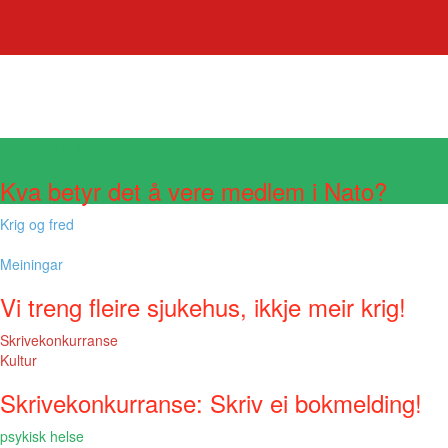
Visste du at?
Kva betyr det å vere medlem i Nato?
Krig og fred
Meiningar
Vi treng fleire sjukehus, ikkje meir krig!
Skrivekonkurranse
Kultur
Skrivekonkurranse: Skriv ei bokmelding!
psykisk helse