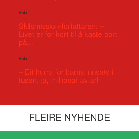
Bøker
Skilsmission-forfattaren: –
Livet er for kort til å kaste bort
på...
Bøker
– Eit hurra for barns innsats i
tusen, ja, millionar av år!
FLEIRE NYHENDE
Visste du at?