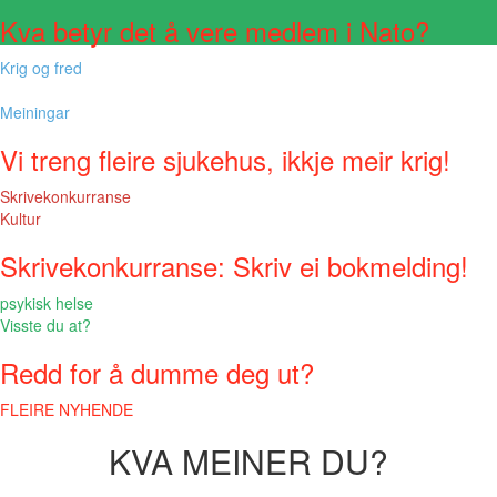
Kva betyr det å vere medlem i Nato?
Krig og fred
Meiningar
Vi treng fleire sjukehus, ikkje meir krig!
Skrivekonkurranse
Kultur
Skrivekonkurranse: Skriv ei bokmelding!
psykisk helse
Visste du at?
Redd for å dumme deg ut?
FLEIRE NYHENDE
KVA MEINER DU?