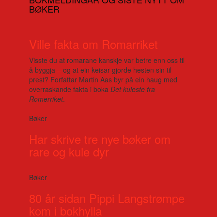
BØKER
Ville fakta om Romarriket
Visste du at romarane kanskje var betre enn oss til
å byggja – og at ein keisar gjorde hesten sin til
prest? Forfattar Martin Aas byr på ein haug med
overraskande fakta i boka
Det kuleste fra
Romerriket
.
Bøker
Har skrive tre nye bøker om
rare og kule dyr
Bøker
80 år sidan Pippi Langstrømpe
kom i bokhylla