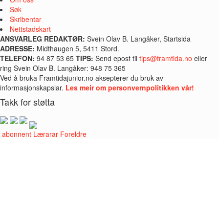
Søk
Skribentar
Nettstadskart
ANSVARLEG REDAKTØR:
Svein Olav B. Langåker, Startsida
ADRESSE:
Midthaugen 5, 5411 Stord.
TELEFON:
94 87 53 65
TIPS:
Send epost til
tips@framtida.no
eller
ring Svein Olav B. Langåker: 948 75 365
Ved å bruka Framtidajunior.no aksepterer du bruk av
informasjonskapslar.
Les meir om personvernpolitikken vår!
Takk for støtta
i abonnent
Lærarar
Foreldre