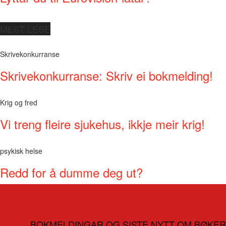
MEST LESE
Skrivekonkurranse
Skrivekonkurranse: Skriv ei bokmelding!
Krig og fred
Vi treng fleire sjukehus, ikkje meir krig!
psykisk helse
Redd for å dumme deg ut?
BOKMELDINGAR OG SISTE NYTT OM BØKER