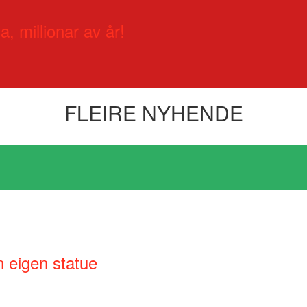
a, millionar av år!
FLEIRE NYHENDE
n eigen statue