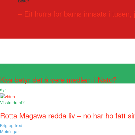
Bøker
– Eit hurra for barns innsats i tusen, j
Visste du at?
Kva betyr det å vere medlem i Nato?
dyr
Visste du at?
Rotta Magawa redda liv – no har ho fått si
Krig og fred
Meiningar