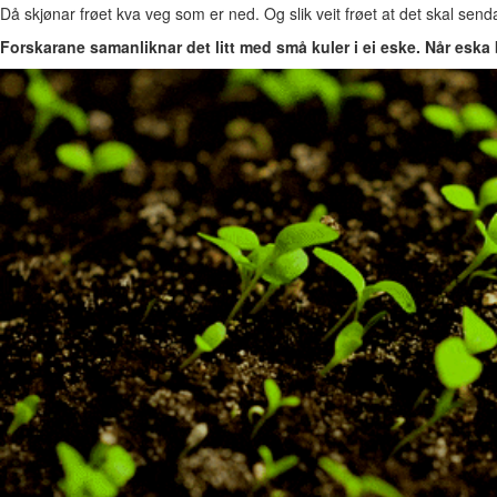
Då skjønar frøet kva veg som er ned. Og slik veit frøet at det skal senda
Forskarane samanliknar det litt med små kuler i ei eske. Når eska 