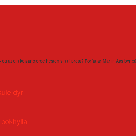
– og at ein keisar gjorde hesten sin til prest? Forfattar Martin Aas by
kule dyr
 bokhylla