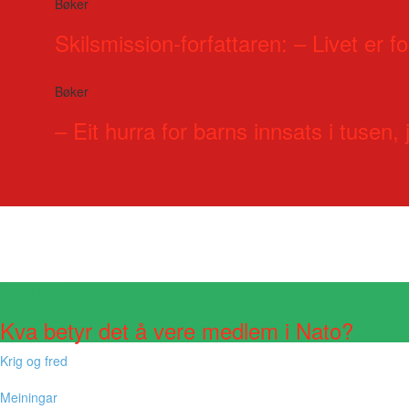
Bøker
Skilsmission-forfattaren: – Livet er for
Bøker
– Eit hurra for barns innsats i tusen, j
Visste du at?
Kva betyr det å vere medlem i Nato?
Krig og fred
Meiningar