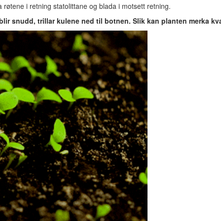
 røtene i retning statolittane og blada i motsett retning.
blir snudd, trillar kulene ned til botnen. Slik kan planten merka k