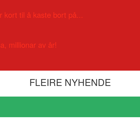
 kort til å kaste bort på...
a, millionar av år!
FLEIRE NYHENDE