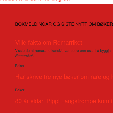
BOKMELDINGAR OG SISTE NYTT OM BØKER
Ville fakta om Romarriket
Visste du at romarane kanskje var betre enn oss til å byggja 
Romerriket
.
Bøker
Har skrive tre nye bøker om rare og 
Bøker
80 år sidan Pippi Langstrømpe kom i