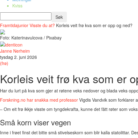
Kviss
Framtidajunior
Visste du at?
Korleis veit frø kva som er opp og ned?
Foto: Katerinavulcova / Pixabay
Janne Nerheim
tysdag 2. juni 2026
(frø)
Korleis veit frø kva som er 
Har du lurt på kva som gjer at røtene veks nedover og blada veks oppov
Forskning.no har snakka med professor
Vigdis Vandvik som forklarer at
– Om eit frø ikkje visste om tyngdekrafta, kunne det fått røter som vo
Små korn viser vegen
Inne i frøet finst det bitte små stivelseskorn som blir kalla statolittar. 