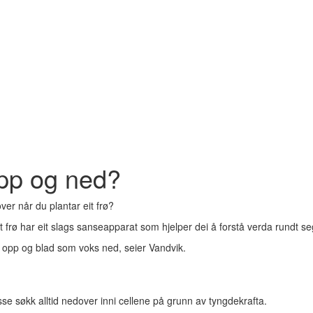
opp og ned?
er når du plantar eit frø?
 frø har eit slags sanseapparat som hjelper dei å forstå verda rundt se
ks opp og blad som voks ned, seier Vandvik.
Desse søkk alltid nedover inni cellene på grunn av tyngdekrafta.