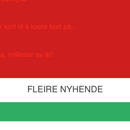
 kort til å kaste bort på...
a, millionar av år!
FLEIRE NYHENDE