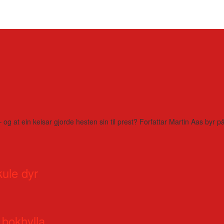
– og at ein keisar gjorde hesten sin til prest? Forfattar Martin Aas by
kule dyr
 bokhylla