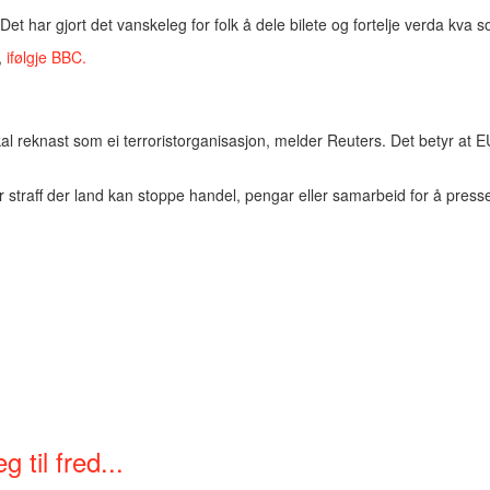
 Det har gjort det vanskeleg for folk å dele bilete og fortelje verda kva s
,
ifølgje BBC.
l reknast som ei terroristorganisasjon, melder Reuters. Det betyr at E
or straff der land kan stoppe handel, pengar eller samarbeid for å press
 til fred...