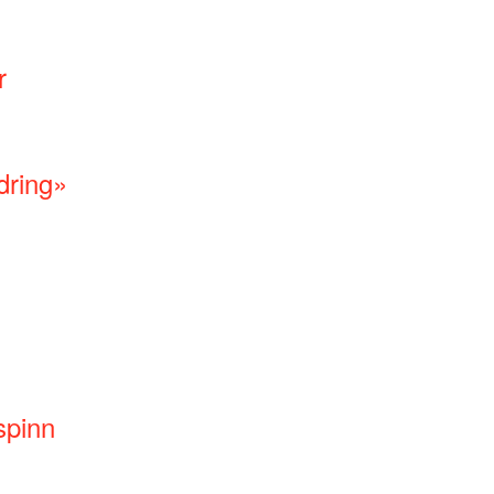
r
dring»
spinn