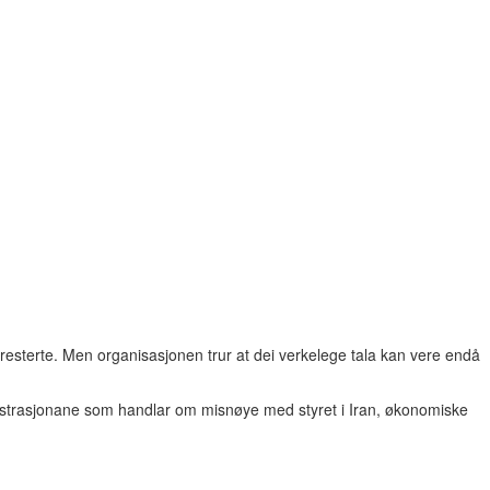
esterte. Men organisasjonen trur at dei verkelege tala kan vere endå
trasjonane som handlar om misnøye med styret i Iran, økonomiske