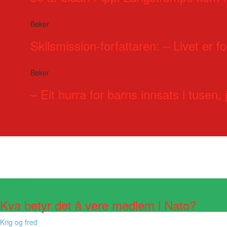
Bøker
Skilsmission-forfattaren: – Livet er for
Bøker
– Eit hurra for barns innsats i tusen, j
Visste du at?
Kva betyr det å vere medlem i Nato?
Krig og fred