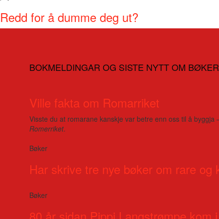
Redd for å dumme deg ut?
BOKMELDINGAR OG SISTE NYTT OM BØKER
Ville fakta om Romarriket
Visste du at romarane kanskje var betre enn oss til å byggja 
Romerriket
.
Bøker
Har skrive tre nye bøker om rare og 
Bøker
80 år sidan Pippi Langstrømpe kom i