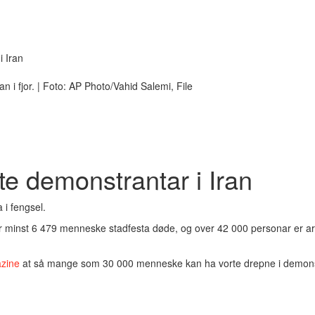
i Iran
n i fjor. | Foto: AP Photo/Vahid Salemi, File
te demonstrantar i Iran
 i fengsel.
er minst 6 479 menneske stadfesta døde, og over 42 000 personar er arr
azine
at så mange som 30 000 menneske kan ha vorte drepne i demons