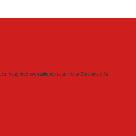
r på ein haug med overraskande fakta i boka
Det kuleste fra