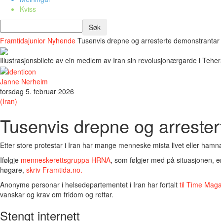
Kviss
Framtidajunior
Nyhende
Tusenvis drepne og arresterte demonstrantar 
Illustrasjonsbilete av ein medlem av Iran sin revolusjonærgarde i Tehera
Janne Nerheim
torsdag 5. februar 2026
(Iran)
Tusenvis drepne og arrester
Etter store protestar i Iran har mange menneske mista livet eller hamna
Ifølgje
menneskerettsgruppa HRNA
, som følgjer med på situasjonen, 
høgare,
skriv Framtida.no.
Anonyme personar i helsedepartementet i Iran har fortalt
til Time Mag
vanskar og krav om fridom og rettar.
Stengt internett