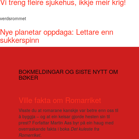
Vi treng fleire sjukehus, ikkje meir krig!
verdsrommet
Nye planetar oppdaga: Lettare enn
sukkerspinn
BOKMELDINGAR OG SISTE NYTT OM
BØKER
Ville fakta om Romarriket
Visste du at romarane kanskje var betre enn oss til
å byggja – og at ein keisar gjorde hesten sin til
prest? Forfattar Martin Aas byr på ein haug med
overraskande fakta i boka
Det kuleste fra
Romerriket
.