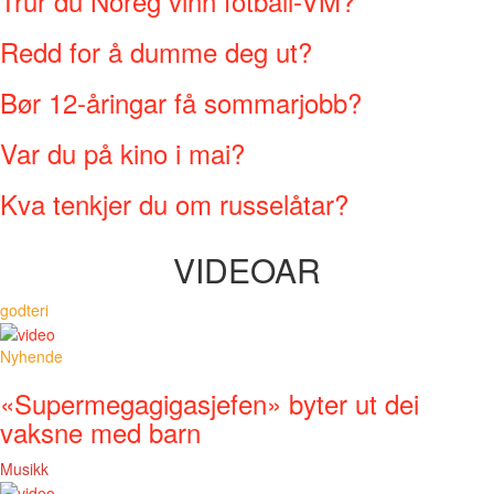
Trur du Noreg vinn fotball-VM?
Redd for å dumme deg ut?
Bør 12-åringar få sommarjobb?
Var du på kino i mai?
Kva tenkjer du om russelåtar?
VIDEOAR
godteri
Nyhende
«Supermegagigasjefen» byter ut dei
vaksne med barn
Musikk