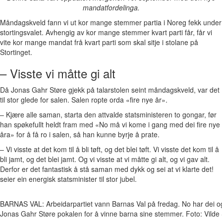
mandatfordelinga.
Måndagskveld fann vi ut kor mange stemmer partia i Noreg fekk under
stortingsvalet. Avhengig av kor mange stemmer kvart parti får, får vi
vite kor mange mandat frå kvart parti som skal sitje i stolane på
Stortinget.
– Visste vi måtte gi alt
Då Jonas Gahr Støre gjekk på talarstolen seint måndagskveld, var det
til stor glede for salen. Salen ropte orda «fire nye år».
– Kjære alle saman, starta den attvalde statsministeren to gongar, før
han spøkefullt heldt fram med «No må vi kome i gang med dei fire nye
åra» for å få ro i salen, så han kunne byrje å prate.
– Vi visste at det kom til å bli tøft, og det blei tøft. Vi visste det kom til å
bli jamt, og det blei jamt. Og vi visste at vi måtte gi alt, og vi gav alt.
Derfor er det fantastisk å stå saman med dykk og sei at vi klarte det!
seier ein energisk statsminister til stor jubel.
BARNAS VAL: Arbeidarpartiet vann Barnas Val på fredag. No har dei og
Jonas Gahr Støre pokalen for å vinne barna sine stemmer. Foto: Vild