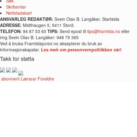
Søk
Skribentar
Nettstadskart
ANSVARLEG REDAKTØR:
Svein Olav B. Langåker, Startsida
ADRESSE:
Midthaugen 5, 5411 Stord.
TELEFON:
94 87 53 65
TIPS:
Send epost til
tips@framtida.no
eller
ring Svein Olav B. Langåker: 948 75 365
Ved å bruka Framtidajunior.no aksepterer du bruk av
informasjonskapslar.
Les meir om personvernpolitikken vår!
Takk for støtta
i abonnent
Lærarar
Foreldre