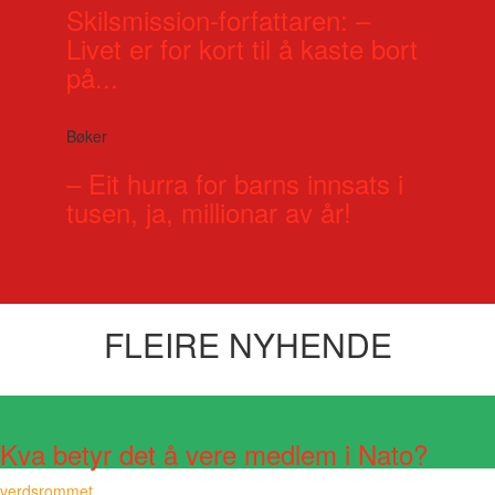
Skilsmission-forfattaren: –
Livet er for kort til å kaste bort
på...
Bøker
– Eit hurra for barns innsats i
tusen, ja, millionar av år!
FLEIRE NYHENDE
Visste du at?
Kva betyr det å vere medlem i Nato?
verdsrommet