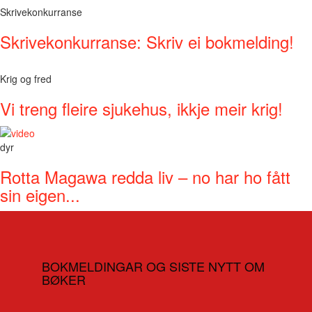
Skrivekonkurranse
Skrivekonkurranse: Skriv ei bokmelding!
Krig og fred
Vi treng fleire sjukehus, ikkje meir krig!
dyr
Rotta Magawa redda liv – no har ho fått
sin eigen...
BOKMELDINGAR OG SISTE NYTT OM
BØKER