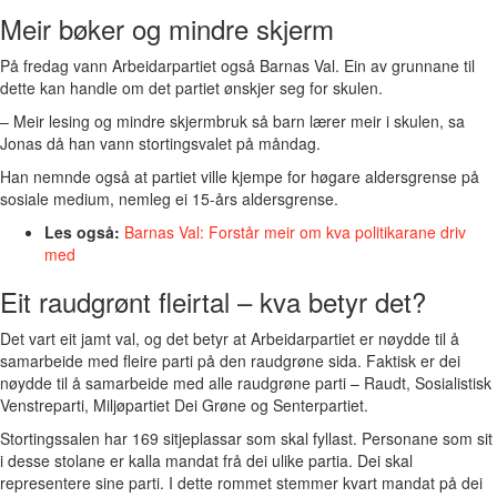
Meir bøker og mindre skjerm
På fredag vann Arbeidarpartiet også Barnas Val. Ein av grunnane til
dette kan handle om det partiet ønskjer seg for skulen.
– Meir lesing og mindre skjermbruk så barn lærer meir i skulen, sa
Jonas då han vann stortingsvalet på måndag.
Han nemnde også at partiet ville kjempe for høgare aldersgrense på
sosiale medium, nemleg ei 15-års aldersgrense.
Les også:
Barnas Val: Forstår meir om kva politikarane driv
med
Eit raudgrønt fleirtal – kva betyr det?
Det vart eit jamt val, og det betyr at Arbeidarpartiet er nøydde til å
samarbeide med fleire parti på den raudgrøne sida. Faktisk er dei
nøydde til å samarbeide med alle raudgrøne parti – Raudt, Sosialistisk
Venstreparti, Miljøpartiet Dei Grøne og Senterpartiet.
Stortingssalen har 169 sitjeplassar som skal fyllast. Personane som sit
i desse stolane er kalla mandat frå dei ulike partia. Dei skal
representere sine parti. I dette rommet stemmer kvart mandat på dei