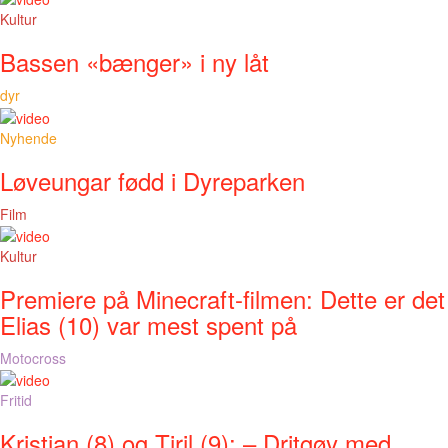
Kultur
Bassen «bænger» i ny låt
dyr
Nyhende
Løveungar fødd i Dyreparken
Film
Kultur
Premiere på Minecraft-filmen: Dette er det
Elias (10) var mest spent på
Motocross
Fritid
Kristian (8) og Tiril (9): – Dritgøy med