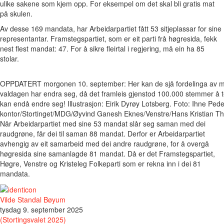
ulike sakene som kjem opp. For eksempel om det skal bli gratis mat
på skulen.
Av desse 169 mandata, har Arbeidarpartiet fått 53 sitjeplassar for sine
representantar. Framstegspartiet, som er eit parti frå høgresida, fekk
nest flest mandat: 47. For å sikre fleirtal i regjering, må ein ha 85
stolar.
OPPDATERT morgonen 10. september: Her kan de sjå fordelinga av man
valdagen har endra seg, då det framleis gjenstod 100.000 stemmer å te
kan endå endre seg! Illustrasjon: Eirik Dyrøy Lotsberg. Foto: Ihne Pede
kontor/Stortinget/MDG/Øyvind Ganesh Eknes/Venstre/Hans Kristian Th
Når Arbeidarpartiet med sine 53 mandat slår seg saman med dei
raudgrøne, får dei til saman 88 mandat. Derfor er Arbeidarpartiet
avhengig av eit samarbeid med dei andre raudgrøne, for å overgå
høgresida sine samanlagde 81 mandat. Då er det Framstegspartiet,
Høgre, Venstre og Kristeleg Folkeparti som er rekna inn i dei 81
mandata.
Vilde Standal Bøyum
tysdag 9. september 2025
(Stortingsvalet 2025)