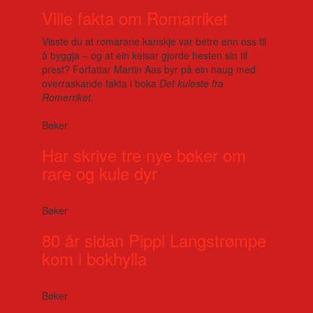
Ville fakta om Romarriket
Visste du at romarane kanskje var betre enn oss til
å byggja – og at ein keisar gjorde hesten sin til
prest? Forfattar Martin Aas byr på ein haug med
overraskande fakta i boka
Det kuleste fra
Romerriket
.
Bøker
Har skrive tre nye bøker om
rare og kule dyr
Bøker
80 år sidan Pippi Langstrømpe
kom i bokhylla
Bøker