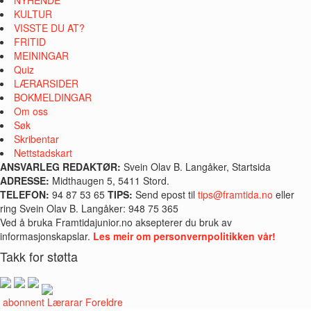
KULTUR
VISSTE DU AT?
FRITID
MEININGAR
Quiz
LÆRARSIDER
BOKMELDINGAR
Om oss
Søk
Skribentar
Nettstadskart
ANSVARLEG REDAKTØR:
Svein Olav B. Langåker, Startsida
ADRESSE:
Midthaugen 5, 5411 Stord.
TELEFON:
94 87 53 65
TIPS:
Send epost til
tips@framtida.no
eller
ring Svein Olav B. Langåker: 948 75 365
Ved å bruka Framtidajunior.no aksepterer du bruk av
informasjonskapslar.
Les meir om personvernpolitikken vår!
Takk for støtta
i abonnent
Lærarar
Foreldre