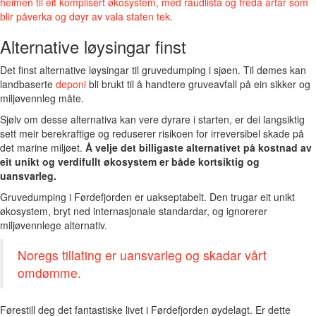
heimen til eit komplisert økosystem, med raudlista og freda artar som
blir påverka og døyr av vala staten tek.
Alternative løysingar finst
Det finst alternative løysingar til gruvedumping i sjøen. Til dømes kan
landbaserte
deponi
bli brukt til å handtere gruveavfall på ein sikker og
miljøvennleg måte.
Sjølv om desse alternativa kan vere dyrare i starten, er dei langsiktig
sett meir berekraftige og reduserer risikoen for irreversibel skade på
det marine miljøet.
Å velje det billigaste alternativet på kostnad av
eit unikt og verdifullt økosystem er både kortsiktig og
uansvarleg.
Gruvedumping i Førdefjorden er uakseptabelt. Den trugar eit unikt
økosystem, bryt ned internasjonale standardar, og ignorerer
miljøvennlege alternativ.
Noregs tillating er uansvarleg og skadar vårt
omdømme.
Førestill deg det fantastiske livet i Førdefjorden øydelagt. Er dette