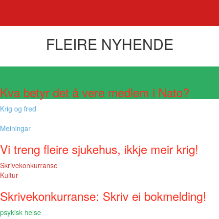
FLEIRE NYHENDE
Visste du at?
Kva betyr det å vere medlem i Nato?
Krig og fred
Meiningar
Vi treng fleire sjukehus, ikkje meir krig!
Skrivekonkurranse
Kultur
Skrivekonkurranse: Skriv ei bokmelding!
psykisk helse