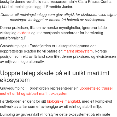
beskytte denne verdifulle naturressursen, skriv Clara Krauss Cunha
(14) i eit meiningsinnlegg til Framtida Junior.
Dette er eit meiningsinnlegg som gjev uttrykk for skribenten sine eigne
meiningar. Innlegget er omsett frå bokmål av redaksjonen.
Denne praksisen, tillaten av norske myndigheiter, ignorerer både
vitskapleg
evidens
og internasjonale standardar for berekraftig
miljøforvalting.F
Gruvedumpinga i Førdefjorden er uakseptabel grunna den
uopprettelege skaden ho vil påføre eit
marint
økosystem
, Noregs
posisjon som eitt av få land som tillèt denne praksisen, og eksistensen
av miljøvennlege alternativ.
Uoppretteleg skade på eit unikt maritimt
økosystem
Gruvedumping i Førdefjorden representerer ein
uoppretteleg trussel
mot eit unikt og sårbart marint økosystem.
Førdefjorden er kjent for sitt
biologiske mangfald
, med eit komplekst
nettverk av artar som er avhengige av eit reint og stabilt miljø.
Dumping av gruveavfall vil forstyrre dette økosystemet på ein måte