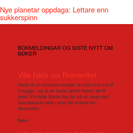
Nye planetar oppdaga: Lettare enn
sukkerspinn
BOKMELDINGAR OG SISTE NYTT OM
BØKER
Ville fakta om Romarriket
Visste du at romarane kanskje var betre enn oss til
å byggja – og at ein keisar gjorde hesten sin til
prest? Forfattar Martin Aas byr på ein haug med
overraskande fakta i boka
Det kuleste fra
Romerriket
.
Bøker
Har skrive tre nye bøker om