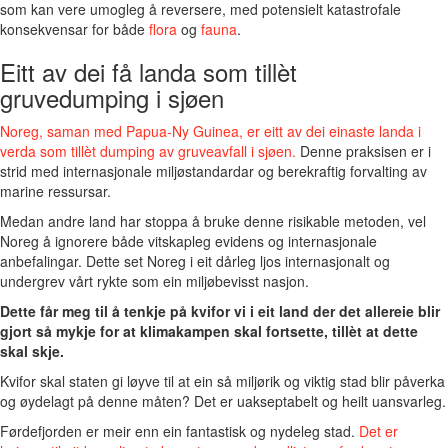
som kan vere umogleg å reversere, med potensielt katastrofale
konsekvensar for både
flora
og
fauna
.
Eitt av dei få landa som tillèt
gruvedumping i sjøen
Noreg, saman med Papua-Ny Guinea, er eitt av dei einaste landa i
verda som tillèt dumping av gruveavfall i sjøen.
Denne praksisen er i
strid med internasjonale miljøstandardar og berekraftig forvalting av
marine ressursar.
Medan andre land har stoppa å bruke denne risikable metoden, vel
Noreg å ignorere både vitskapleg evidens og internasjonale
anbefalingar. Dette set Noreg i eit dårleg ljos internasjonalt og
undergrev vårt rykte som ein miljøbevisst nasjon.
Dette får meg til å tenkje på kvifor vi i eit land der det allereie blir
gjort så mykje for at klimakampen skal fortsette, tillèt at dette
skal skje.
Kvifor skal staten gi løyve til at ein så miljørik og viktig stad blir påverka
og øydelagt på denne måten? Det er uakseptabelt og heilt uansvarleg.
Førdefjorden er meir enn ein fantastisk og nydeleg stad.
Det er