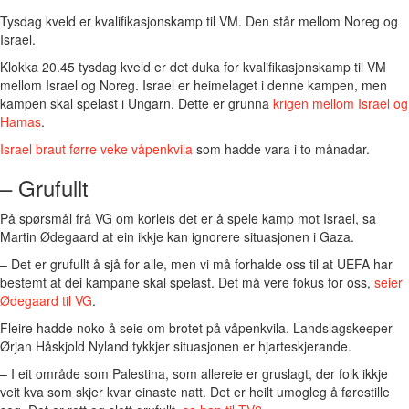
Tysdag kveld er kvalifikasjonskamp til VM. Den står mellom Noreg og
Israel.
Klokka 20.45 tysdag kveld er det duka for kvalifikasjonskamp til VM
mellom Israel og Noreg. Israel er heimelaget i denne kampen, men
kampen skal spelast i Ungarn. Dette er grunna
krigen mellom Israel og
Hamas
.
Israel braut førre veke våpenkvila
som hadde vara i to månadar.
– Grufullt
På spørsmål frå VG om korleis det er å spele kamp mot Israel, sa
Martin Ødegaard at ein ikkje kan ignorere situasjonen i Gaza.
– Det er grufullt å sjå for alle, men vi må forhalde oss til at UEFA har
bestemt at dei kampane skal spelast. Det må vere fokus for oss,
seier
Ødegaard til VG
.
Fleire hadde noko å seie om brotet på våpenkvila. Landslagskeeper
Ørjan Håskjold Nyland tykkjer situasjonen er hjarteskjerande.
– I eit område som Palestina, som allereie er gruslagt, der folk ikkje
veit kva som skjer kvar einaste natt. Det er heilt umogleg å førestille