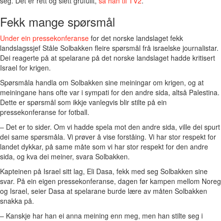
seg. Det er rett og slett grufullt,
sa han til TV2
.
Fekk mange spørsmål
Under ein pressekonferanse
for det norske landslaget fekk
landslagssjef Ståle Solbakken fleire spørsmål frå israelske journalistar.
Dei reagerte på at spelarane på det norske landslaget hadde kritisert
Israel for krigen.
Spørsmåla handla om Solbakken sine meiningar om krigen, og at
meiningane hans ofte var i sympati for den andre sida, altså Palestina.
Dette er spørsmål som ikkje vanlegvis blir stilte på ein
pressekonferanse for fotball.
– Det er to sider. Om vi hadde spela mot den andre sida, ville dei spurt
dei same spørsmåla. Vi prøver å vise forståing. Vi har stor respekt for
landet dykkar, på same måte som vi har stor respekt for den andre
sida, og kva dei meiner, svara Solbakken.
Kapteinen på Israel sitt lag, Eli Dasa, fekk med seg Solbakken sine
svar. På ein eigen pressekonferanse, dagen før kampen mellom Noreg
og Israel, seier Dasa at spelarane burde lære av måten Solbakken
snakka på.
– Kanskje har han ei anna meining enn meg, men han stilte seg i