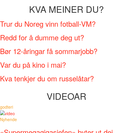
KVA MEINER DU?
Trur du Noreg vinn fotball-VM?
Redd for å dumme deg ut?
Bør 12-åringar få sommarjobb?
Var du på kino i mai?
Kva tenkjer du om russelåtar?
VIDEOAR
godteri
Nyhende
«Supermegagigasjefen» byter ut dei