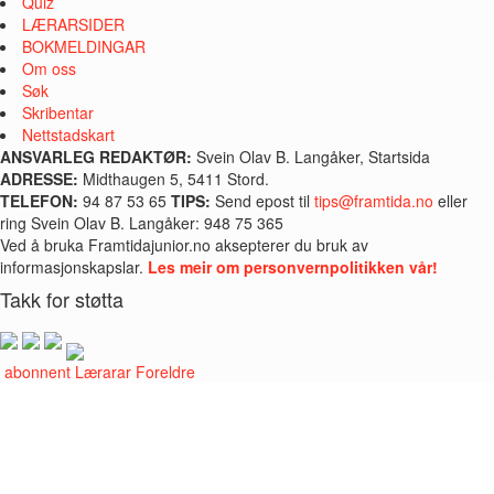
Quiz
LÆRARSIDER
BOKMELDINGAR
Om oss
Søk
Skribentar
Nettstadskart
ANSVARLEG REDAKTØR:
Svein Olav B. Langåker, Startsida
ADRESSE:
Midthaugen 5, 5411 Stord.
TELEFON:
94 87 53 65
TIPS:
Send epost til
tips@framtida.no
eller
ring Svein Olav B. Langåker: 948 75 365
Ved å bruka Framtidajunior.no aksepterer du bruk av
informasjonskapslar.
Les meir om personvernpolitikken vår!
Takk for støtta
i abonnent
Lærarar
Foreldre