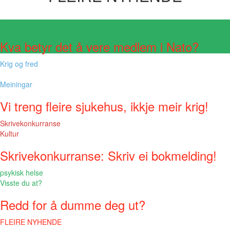
Visste du at?
Kva betyr det å vere medlem i Nato?
Krig og fred
Meiningar
Vi treng fleire sjukehus, ikkje meir krig!
Skrivekonkurranse
Kultur
Skrivekonkurranse: Skriv ei bokmelding!
psykisk helse
Visste du at?
Redd for å dumme deg ut?
FLEIRE NYHENDE