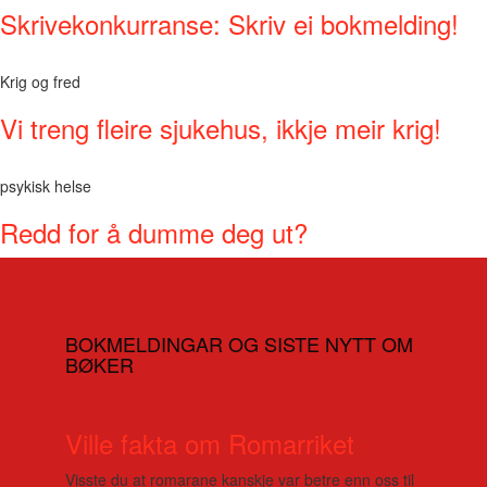
Skrivekonkurranse: Skriv ei bokmelding!
Krig og fred
Vi treng fleire sjukehus, ikkje meir krig!
psykisk helse
Redd for å dumme deg ut?
BOKMELDINGAR OG SISTE NYTT OM
BØKER
Ville fakta om Romarriket
Visste du at romarane kanskje var betre enn oss til