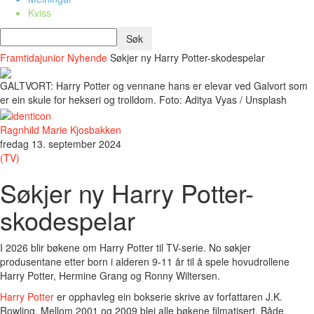
Kviss
Framtidajunior
Nyhende
Søkjer ny Harry Potter-skodespelar
GALTVORT: Harry Potter og vennane hans er elevar ved Galvort som
er ein skule for hekseri og trolldom. Foto: Aditya Vyas / Unsplash
Ragnhild Marie Kjosbakken
fredag 13. september 2024
(TV)
Søkjer ny Harry Potter-
skodespelar
I 2026 blir bøkene om Harry Potter til TV-serie. No søkjer
produsentane etter born i alderen 9-11 år til å spele hovudrollene
Harry Potter, Hermine Grang og Ronny Wiltersen.
Harry Potter
er opphavleg ein bokserie skrive av forfattaren J.K.
Rowling. Mellom 2001 og 2009 blei alle bøkene filmatisert. Både