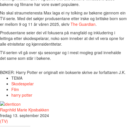
bøkene og filmane har vore svært populære.
No skal straumetenesta Max laga ei ny tolking av bøkene gjennom ein
TV-serie. Med det søkjer produsentane etter irske og britiske born som
er mellom 9 og 11 år våren 2025, skriv
The Guardian
.
Produsentane seier dei vil fokusera på mangfald og inkludering i
leitinga etter skodespelarar, noko som inneber at dei vil vera opne for
alle etnisitetar og kjønnsidentitetar.
TV-serien vil gå over sju sesongar og i mest mogleg grad innehalde
det same som står i bøkene.
BØKER: Harry Potter er originalt ein bokserie skrive av forfattaren J.
TEMA
Skodespelar
Film
harry potter
Ragnhild Marie Kjosbakken
fredag 13. september 2024
(TV)