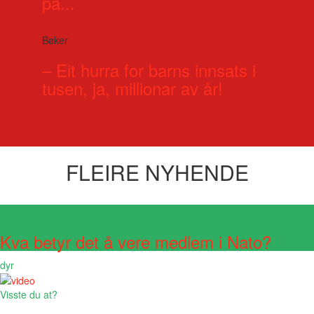
på...
Bøker
– Eit hurra for barns innsats i
tusen, ja, millionar av år!
FLEIRE NYHENDE
Visste du at?
Kva betyr det å vere medlem i Nato?
dyr
Visste du at?