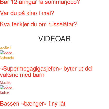
Bør 12-åringar få sommarjobb?
Var du på kino i mai?
Kva tenkjer du om russelåtar?
VIDEOAR
godteri
Nyhende
«Supermegagigasjefen» byter ut dei
vaksne med barn
Musikk
Kultur
Bassen «bænger» i ny låt