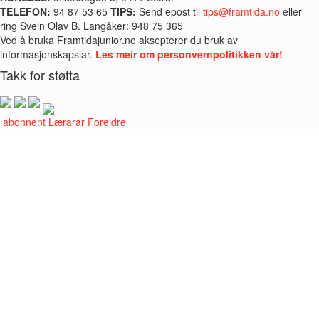
TELEFON:
94 87 53 65
TIPS:
Send epost til
tips@framtida.no
eller
ring Svein Olav B. Langåker: 948 75 365
Ved å bruka Framtidajunior.no aksepterer du bruk av
informasjonskapslar.
Les meir om personvernpolitikken vår!
Takk for støtta
i abonnent
Lærarar
Foreldre