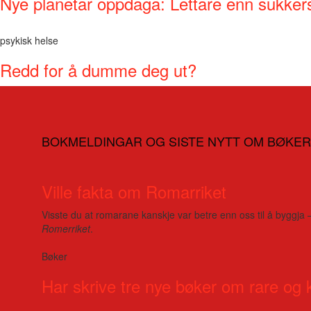
Nye planetar oppdaga: Lettare enn sukker
psykisk helse
Redd for å dumme deg ut?
BOKMELDINGAR OG SISTE NYTT OM BØKER
Ville fakta om Romarriket
Visste du at romarane kanskje var betre enn oss til å byggja 
Romerriket
.
Bøker
Har skrive tre nye bøker om rare og 