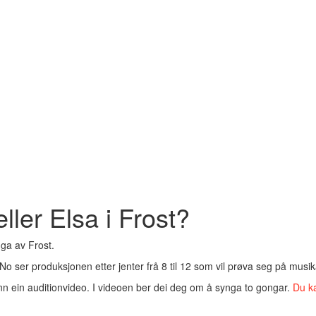
ler Elsa i Frost?
nga av Frost.
a. No ser produksjonen etter jenter frå 8 til 12 som vil prøva seg på musi
inn ein auditionvideo. I videoen ber dei deg om å synga to gongar.
Du k