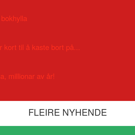
 bokhylla
 kort til å kaste bort på...
a, millionar av år!
FLEIRE NYHENDE