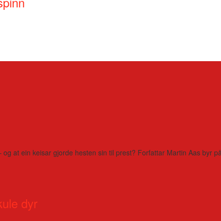
spinn
– og at ein keisar gjorde hesten sin til prest? Forfattar Martin Aas by
kule dyr