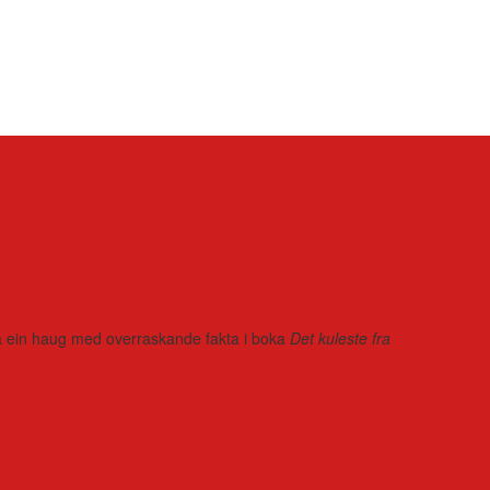
r på ein haug med overraskande fakta i boka
Det kuleste fra