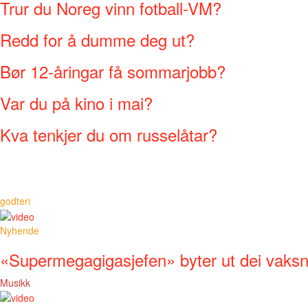
Trur du Noreg vinn fotball-VM?
Redd for å dumme deg ut?
Bør 12-åringar få sommarjobb?
Var du på kino i mai?
Kva tenkjer du om russelåtar?
godteri
Nyhende
«Supermegagigasjefen» byter ut dei vaks
Musikk