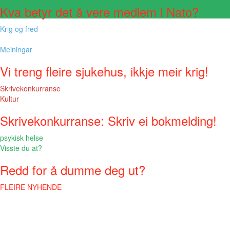
Kva betyr det å vere medlem i Nato?
Krig og fred
Meiningar
Vi treng fleire sjukehus, ikkje meir krig!
Skrivekonkurranse
Kultur
Skrivekonkurranse: Skriv ei bokmelding!
psykisk helse
Visste du at?
Redd for å dumme deg ut?
FLEIRE NYHENDE