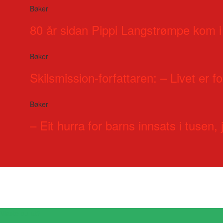
Bøker
80 år sidan Pippi Langstrømpe kom i
Bøker
Skilsmission-forfattaren: – Livet er for
Bøker
– Eit hurra for barns innsats i tusen, j
Visste du at?