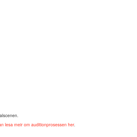
kalscenen.
an lesa meir om auditionprosessen her
.