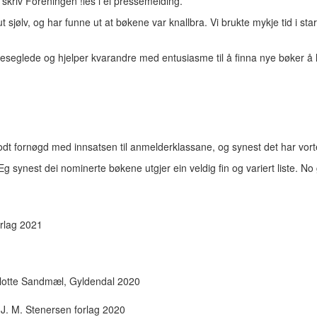
skriv Foreningen !les i ei pressemelding.
 ut sjølv, og har funne ut at bøkene var knallbra. Vi brukte mykje tid i
 leseglede og hjelper kvarandre med entusiasme til å finna nye bøker å 
 godt fornøgd med innsatsen til anmelderklassane, og synest det har vort
g synest dei nominerte bøkene utgjer ein veldig fin og variert liste. No
rlag 2021
arlotte Sandmæl, Gyldendal 2020
 J. M. Stenersen forlag 2020