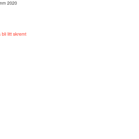
amm 2020
li litt skremt