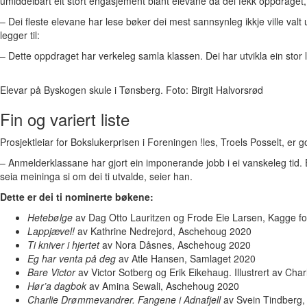
umiddelbart eit stort engasjement blant elevane då dei fekk oppdraget, 
– Dei fleste elevane har lese bøker dei mest sannsynleg ikkje ville valt
legger til:
– Dette oppdraget har verkeleg samla klassen. Dei har utvikla ein stor
Elevar på Byskogen skule i Tønsberg. Foto: Birgit Halvorsrød
Fin og variert liste
Prosjektleiar for Bokslukerprisen i Foreningen !les, Troels Posselt, er
– Anmelderklassane har gjort ein imponerande jobb i ei vanskeleg tid. E
seia meininga si om dei ti utvalde, seier han.
Dette er dei ti nominerte bøkene:
Hetebølge
av Dag Otto Lauritzen og Frode Eie Larsen, Kagge fo
Lappjævel!
av Kathrine Nedrejord, Aschehoug 2020
Ti kniver i hjertet
av Nora Dåsnes, Aschehoug 2020
Eg har venta på deg
av Atle Hansen, Samlaget 2020
Bare Victor
av Victor Sotberg og Erik Eikehaug. Illustrert av Ch
Hør’a dagbok
av Amina Sewali, Aschehoug 2020
Charlie Drømmevandrer. Fangene i Adnafjell
av Svein Tindberg,