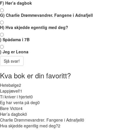
F) Hør’a dagbok
G) Charlie Drømmevandrer. Fangene i Adnafjell
H) Hva skjedde egentlig med deg?
) Spådama i 7B
) Jeg er Leona
Sjå svar!
Kva bok er din favoritt?
Hetebølge
2
Lappjævel!
1
Ti kniver i hjertet
0
Eg har venta på deg
0
Bare Victor
4
Hør’a dagbok
0
Charlie Drømmevandrer. Fangene i Adnafjell
0
Hva skjedde egentlig med deg?
2