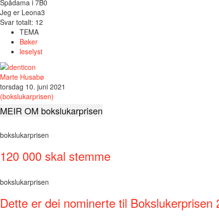
Spådama i 7B
0
Jeg er Leona
3
Svar totalt: 12
TEMA
Bøker
leselyst
Marte Husabø
torsdag 10. juni 2021
(bokslukarprisen)
MEIR OM bokslukarprisen
bokslukarprisen
120 000 skal stemme
bokslukarprisen
Dette er dei nominerte til Bokslukerprisen