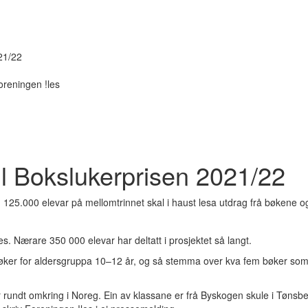
21/22
oreningen !les
il Bokslukerprisen 2021/22
. 125.000 elevar på mellomtrinnet skal i haust lesa utdrag frå bøkene o
es. Nærare 350 000 elevar har deltatt i prosjektet så langt.
bøker for aldersgruppa 10–12 år, og så stemma over kva fem bøker som sk
undt omkring i Noreg. Ein av klassane er frå Byskogen skule i Tønsberg,