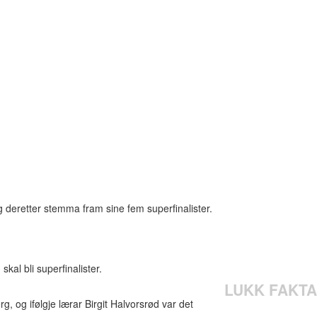
g deretter stemma fram sine fem superfinalister.
al bli superfinalister.
LUKK FAKTA
 og ifølgje lærar Birgit Halvorsrød var det