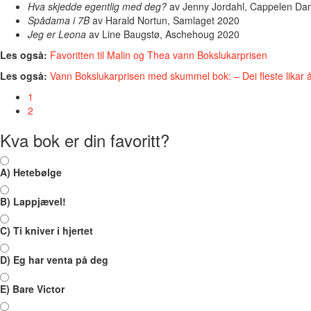
Hva skjedde egentlig med deg?
av Jenny Jordahl, Cappelen D
Spådama i 7B
av Harald Nortun, Samlaget 2020
Jeg er Leona
av Line Baugstø, Aschehoug 2020
Les også:
Favoritten til Malin og Thea vann Bokslukarprisen
Les også:
Vann Bokslukarprisen med skummel bok: – Dei fleste likar å b
1
2
Kva bok er din favoritt?
A) Hetebølge
B) Lappjævel!
C) Ti kniver i hjertet
D) Eg har venta på deg
E) Bare Victor