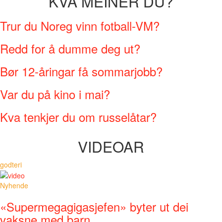
KVA MEINER DU?
Trur du Noreg vinn fotball-VM?
Redd for å dumme deg ut?
Bør 12-åringar få sommarjobb?
Var du på kino i mai?
Kva tenkjer du om russelåtar?
VIDEOAR
godteri
Nyhende
«Supermegagigasjefen» byter ut dei
vaksne med barn