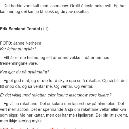
–
Det hadde vore kult med lasershow. Greitt å teste noko nytt. Eg har
kaniner, og dei kan jo få sjokk og døy av rakettar.
Erik Samland Tendal (11)
FOTO: Janne Nerheim
Kor feirar du nyttår?
–
Eitt år er me heime, og eitt år er me vekke – då er me hos
tremenningane våre.
Kva gjer du på nyttårsafta?
–
Eg et god mat, og er ute for å skyte opp små rakettar. Og så blir det
litt snop då, og så ventar me. Og ventar. Og ventar.
Er det viktig med rakettar, eller kunne lasershow vore kulare?
–
Eg vil ha rakettane. Dei er kulare enn lasershow på himmelen. Det
vert meir action. Det er spennande å sjå om rakettane veltar eller kva
som skjer. Me har kattar, men dei har me i kjellaren. Dei blir litt skremt,
men ikkje særleg mykje.