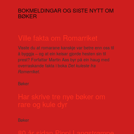
BOKMELDINGAR OG SISTE NYTT OM
BØKER
Ville fakta om Romarriket
Visste du at romarane kanskje var betre enn oss til
å byggja – og at ein keisar gjorde hesten sin til
prest? Forfattar Martin Aas byr på ein haug med
overraskande fakta i boka
Det kuleste fra
Romerriket
.
Bøker
Har skrive tre nye bøker om
rare og kule dyr
Bøker
80 år sidan Pippi Langstrømpe