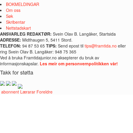
BOKMELDINGAR
Om oss
Søk
Skribentar
Nettstadskart
ANSVARLEG REDAKTØR:
Svein Olav B. Langåker, Startsida
ADRESSE:
Midthaugen 5, 5411 Stord.
TELEFON:
94 87 53 65
TIPS:
Send epost til
tips@framtida.no
eller
ring Svein Olav B. Langåker: 948 75 365
Ved å bruka Framtidajunior.no aksepterer du bruk av
informasjonskapslar.
Les meir om personvernpolitikken vår!
Takk for støtta
i abonnent
Lærarar
Foreldre