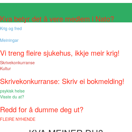
Visste du at?
Kva betyr det å vere medlem i Nato?
Krig og fred
Meiningar
Vi treng fleire sjukehus, ikkje meir krig!
Skrivekonkurranse
Kultur
Skrivekonkurranse: Skriv ei bokmelding!
psykisk helse
Visste du at?
Redd for å dumme deg ut?
FLEIRE NYHENDE