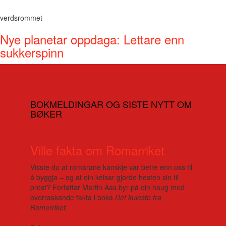
verdsrommet
Nye planetar oppdaga: Lettare enn
sukkerspinn
BOKMELDINGAR OG SISTE NYTT OM
BØKER
Ville fakta om Romarriket
Visste du at romarane kanskje var betre enn oss til
å byggja – og at ein keisar gjorde hesten sin til
prest? Forfattar Martin Aas byr på ein haug med
overraskande fakta i boka
Det kuleste fra
Romerriket
.