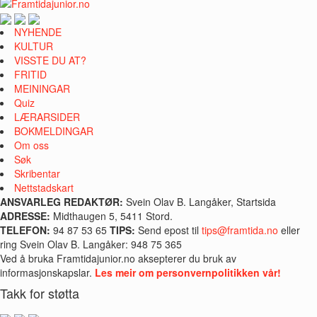
NYHENDE
KULTUR
VISSTE DU AT?
FRITID
MEININGAR
Quiz
LÆRARSIDER
BOKMELDINGAR
Om oss
Søk
Skribentar
Nettstadskart
ANSVARLEG REDAKTØR:
Svein Olav B. Langåker, Startsida
ADRESSE:
Midthaugen 5, 5411 Stord.
TELEFON:
94 87 53 65
TIPS:
Send epost til
tips@framtida.no
eller
ring Svein Olav B. Langåker: 948 75 365
Ved å bruka Framtidajunior.no aksepterer du bruk av
informasjonskapslar.
Les meir om personvernpolitikken vår!
Takk for støtta