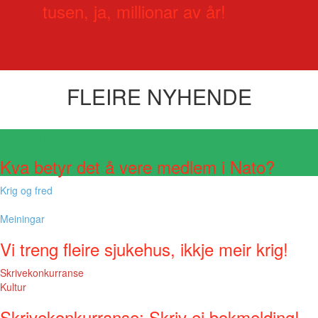
tusen, ja, millionar av år!
FLEIRE NYHENDE
Visste du at?
Kva betyr det å vere medlem i Nato?
Krig og fred
Meiningar
Vi treng fleire sjukehus, ikkje meir krig!
Skrivekonkurranse
Kultur
Skrivekonkurranse: Skriv ei bokmelding!