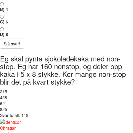
B) 4
C) 6
D) 8
Sjå svar!
Eg skal pynta sjokoladekaka med non-
stop. Eg har 160 nonstop, og deler opp
kaka i 5 x 8 stykke. Kor mange non-stop
blir det på kvart stykke?
2
15
4
58
6
21
8
25
Svar totalt: 119
Christian