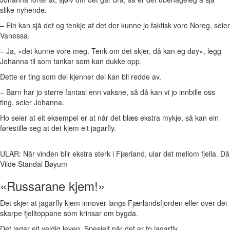
slike nyhende.
– Ein kan sjå det og tenkje at det der kunne jo faktisk vore Noreg, seier
Vanessa.
– Ja, «det kunne vore meg. Tenk om det skjer, då kan eg døy», legg
Johanna til som tankar som kan dukke opp.
Dette er ting som dei kjenner dei kan bli redde av.
– Barn har jo større fantasi enn vaksne, så då kan vi jo innbille oss
ting, seier Johanna.
Ho seier at eit eksempel er at når det blæs ekstra mykje, så kan ein
førestille seg at det kjem eit jagarfly.
ULAR: Når vinden blir ekstra sterk i Fjærland, ular det mellom fjella. Då
Vilde Standal Bøyum
«Russarane kjem!»
Det skjer at jagarfly kjem innover langs Fjærlandsfjorden eller over dei
skarpe fjelltoppane som krinsar om bygda.
Det lagar eit veldig leven. Spesielt når det er to jagarfly.