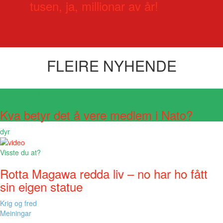
tusen, ja, millionar av år!
FLEIRE NYHENDE
Visste du at?
Kva betyr det å vere medlem i Nato?
dyr
Visste du at?
Rotta Magawa redda liv – no har ho fått
sin eigen statue
Krig og fred
Meiningar