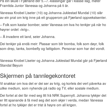
På ein skule i Fjærland der 5.–7.-klassingar går i klasse ilag, møter
Framtida Junior Vanessa og Johanna på ti år.
Vanessa Knobel Liseter (10) og Johanna Juklestad Mundal (10) slår
av ein prat om krig inne på eit grupperom på Fjærland oppvekstsenter.
– Folk som kastar bomber, seier Vanessa om kva ho tenkjer på når ho
høyrer ordet «krig».
– Å invadere eit land, seier Johanna.
Dei tenkjer på endå meir: Plassar som blir bomba, folk som døyr, folk
som drep, tanks, bombefly og fattigdom. Personar som har det vondt.
Vanessa Knobel Liseter og Johanna Juklestad Mundal går på Fjærland 
Standal Bøyum
Skjermen på tannlegekontoret
Vi snakkar om kva det er dei ser av krig, og korleis dei vert påverka av
ulike medium, som nyhende på radio og TV, eller sosiale medium.
Dei fortel at dei får med seg litt frå NRK Supernytt. Johanna tykkjer det
er litt spanande å få med seg det som skjer i verda, medan Vanessa
fortel at ho tykkjer det er trist å høyre om all krigen.