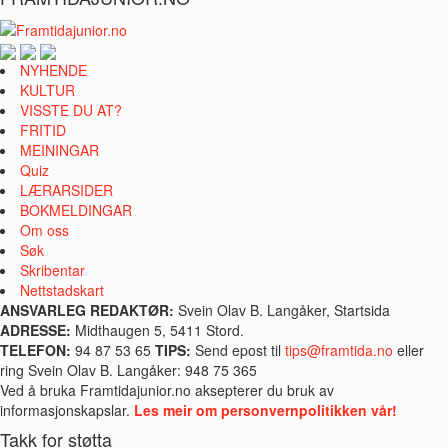
NYHENDE
KULTUR
VISSTE DU AT?
FRITID
MEININGAR
Quiz
LÆRARSIDER
BOKMELDINGAR
Om oss
Søk
Skribentar
Nettstadskart
ANSVARLEG REDAKTØR:
Svein Olav B. Langåker, Startsida
ADRESSE:
Midthaugen 5, 5411 Stord.
TELEFON:
94 87 53 65
TIPS:
Send epost til
tips@framtida.no
eller
ring Svein Olav B. Langåker: 948 75 365
Ved å bruka Framtidajunior.no aksepterer du bruk av
informasjonskapslar.
Les meir om personvernpolitikken vår!
Takk for støtta