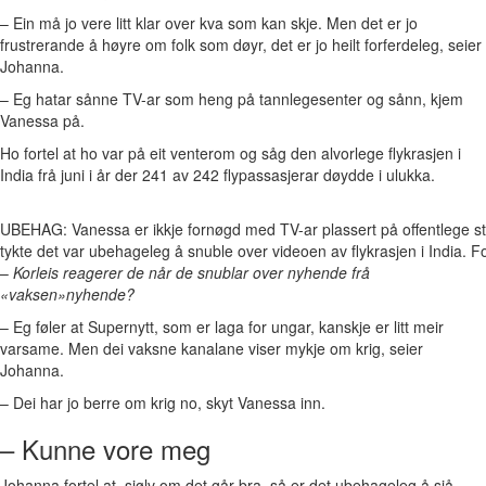
– Ein må jo vere litt klar over kva som kan skje. Men det er jo
frustrerande å høyre om folk som døyr, det er jo heilt forferdeleg, seier
Johanna.
– Eg hatar sånne TV-ar som heng på tannlegesenter og sånn, kjem
Vanessa på.
Ho fortel at ho var på eit venterom og såg den alvorlege flykrasjen i
India frå juni i år der 241 av 242 flypassasjerar døydde i ulukka.
UBEHAG: Vanessa er ikkje fornøgd med TV-ar plassert på offentlege s
tykte det var ubehageleg å snuble over videoen av flykrasjen i India. 
–
Korleis reagerer de når de snublar over nyhende frå
«vaksen»nyhende?
– Eg føler at Supernytt, som er laga for ungar, kanskje er litt meir
varsame. Men dei vaksne kanalane viser mykje om krig, seier
Johanna.
– Dei har jo berre om krig no, skyt Vanessa inn.
– Kunne vore meg
Johanna fortel at, sjølv om det går bra, så er det ubehageleg å sjå