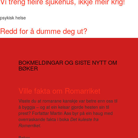
Vi treng fleire sjukehus, ikkje meir krig!
psykisk helse
Redd for å dumme deg ut?
BOKMELDINGAR OG SISTE NYTT OM
BØKER
Ville fakta om Romarriket
Visste du at romarane kanskje var betre enn oss til
å byggja – og at ein keisar gjorde hesten sin til
prest? Forfattar Martin Aas byr på ein haug med
overraskande fakta i boka
Det kuleste fra
Romerriket
.
Bøker