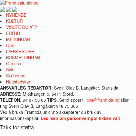
NYHENDE
KULTUR
VISSTE DU AT?
FRITID
MEININGAR
Quiz
LÆRARSIDER
BOKMELDINGAR
Om oss
Søk
Skribentar
Nettstadskart
ANSVARLEG REDAKTØR:
Svein Olav B. Langåker, Startsida
ADRESSE:
Midthaugen 5, 5411 Stord.
TELEFON:
94 87 53 65
TIPS:
Send epost til
tips@framtida.no
eller
ring Svein Olav B. Langåker: 948 75 365
Ved å bruka Framtidajunior.no aksepterer du bruk av
informasjonskapslar.
Les meir om personvernpolitikken vår!
Takk for støtta