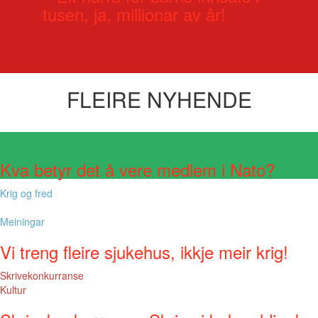
tusen, ja, millionar av år!
FLEIRE NYHENDE
Visste du at?
Kva betyr det å vere medlem i Nato?
Krig og fred
Meiningar
Vi treng fleire sjukehus, ikkje meir krig!
Skrivekonkurranse
Kultur