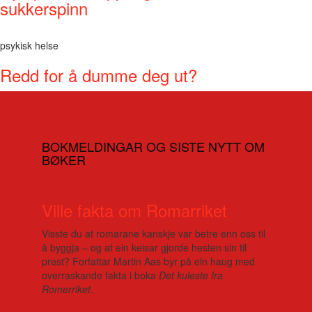
sukkerspinn
psykisk helse
Redd for å dumme deg ut?
BOKMELDINGAR OG SISTE NYTT OM
BØKER
Ville fakta om Romarriket
Visste du at romarane kanskje var betre enn oss til
å byggja – og at ein keisar gjorde hesten sin til
prest? Forfattar Martin Aas byr på ein haug med
overraskande fakta i boka
Det kuleste fra
Romerriket
.