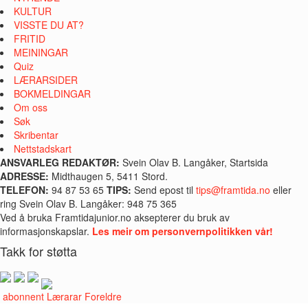
KULTUR
VISSTE DU AT?
FRITID
MEININGAR
Quiz
LÆRARSIDER
BOKMELDINGAR
Om oss
Søk
Skribentar
Nettstadskart
ANSVARLEG REDAKTØR:
Svein Olav B. Langåker, Startsida
ADRESSE:
Midthaugen 5, 5411 Stord.
TELEFON:
94 87 53 65
TIPS:
Send epost til
tips@framtida.no
eller
ring Svein Olav B. Langåker: 948 75 365
Ved å bruka Framtidajunior.no aksepterer du bruk av
informasjonskapslar.
Les meir om personvernpolitikken vår!
Takk for støtta
i abonnent
Lærarar
Foreldre