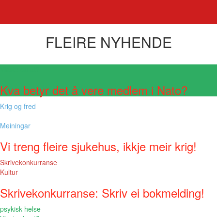
FLEIRE NYHENDE
Visste du at?
Kva betyr det å vere medlem i Nato?
Krig og fred
Meiningar
Vi treng fleire sjukehus, ikkje meir krig!
Skrivekonkurranse
Kultur
Skrivekonkurranse: Skriv ei bokmelding!
psykisk helse