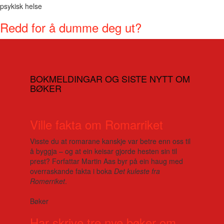
psykisk helse
Redd for å dumme deg ut?
BOKMELDINGAR OG SISTE NYTT OM
BØKER
Ville fakta om Romarriket
Visste du at romarane kanskje var betre enn oss til
å byggja – og at ein keisar gjorde hesten sin til
prest? Forfattar Martin Aas byr på ein haug med
overraskande fakta i boka
Det kuleste fra
Romerriket
.
Bøker
Har skrive tre nye bøker om