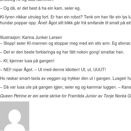
– Og då, er det best å ha ein kam, seier eg.
KI-fyren nikkar utruleg fort. Er han ein robot? Tenk om han får ein lys lu
hundar poppar opp. Ånei! Ågot sitt blikk går frå smilande til smalt på e
Illustrasjon: Karina Junker Larsen
– Stopp! seier KI-mannen og stoppar meg med ein stiv arm. Eg stivnar
– Det er den beste forklaringa eg har fått nokon gong! smattar han.
– KI; kjenner lusa på gangen!
– NEI! ropar Ågot. – Ut med denne idiotien! Ut, ut, UUUT!
Ho røskar smart-tavla av veggen og trykker den ut i gangen. Lusgeir 
– Då var lusa ute på gangen igjen, seier eg og kammar luggen. – Kanskj
Queen Petrine er ein serie skrive for Framtida Junior av Tonje Noréa Ga