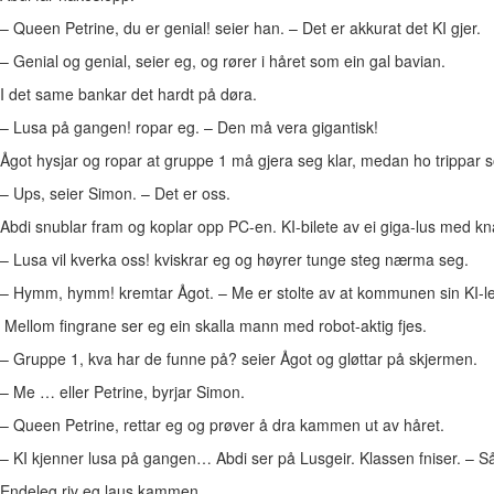
– Queen Petrine, du er genial! seier han. – Det er akkurat det KI gjer.
– Genial og genial, seier eg, og rører i håret som ein gal bavian.
I det same bankar det hardt på døra.
– Lusa på gangen! ropar eg. – Den må vera gigantisk!
Ågot hysjar og ropar at gruppe 1 må gjera seg klar, medan ho trippar 
– Ups, seier Simon. – Det er oss.
Abdi snublar fram og koplar opp PC-en. KI-bilete av ei giga-lus med kn
– Lusa vil kverka oss! kviskrar eg og høyrer tunge steg nærma seg.
– Hymm, hymm! kremtar Ågot. – Me er stolte av at kommunen sin KI-le
Mellom fingrane ser eg ein skalla mann med robot-aktig fjes.
– Gruppe 1, kva har de funne på? seier Ågot og gløttar på skjerme
– Me … eller Petrine, byrjar Simon.
– Queen Petrine, rettar eg og prøver å dra kammen ut av håret.
– KI kjenner lusa på gangen… Abdi ser på Lusgeir. Klassen fniser. – Så vis
Endeleg riv eg laus kammen.