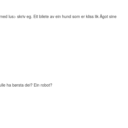
 med lus> skriv eg. Eit bilete av ein hund som er kliss lik Ågot sine
lle ha børsta dei? Ein robot?