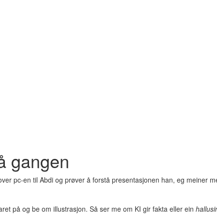
på gangen
over pc-en til Abdi og prøver å forstå presentasjonen han, eg meiner me
aret på og be om illustrasjon. Så ser me om KI gir fakta eller ein
hallus