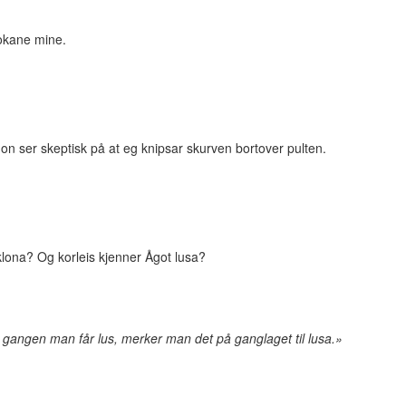
lokane mine.
mon ser skeptisk på at eg knipsar skurven bortover pulten.
 klona? Og korleis kjenner Ågot lusa?
e gangen man får lus, merker man det på ganglaget til lusa.»