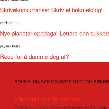
Skrivekonkurranse: Skriv ei bokmelding!
verdsrommet
Nye planetar oppdaga: Lettare enn sukker
psykisk helse
Redd for å dumme deg ut?
BOKMELDINGAR OG SISTE NYTT OM BØKER
Ville fakta om Romarriket
Visste du at romarane kanskje var betre enn oss til å byggja 