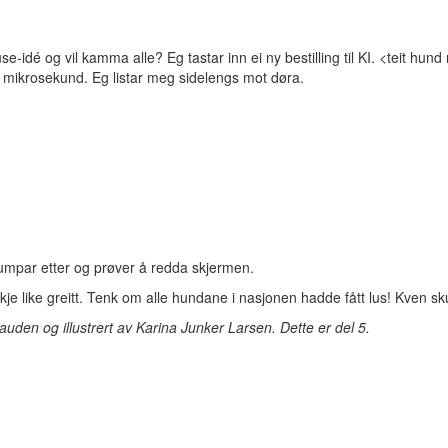
se-idé og vil kamma alle? Eg tastar inn ei ny bestilling til KI. <teit hund
it mikrosekund. Eg listar meg sidelengs mot døra.
.
humpar etter og prøver å redda skjermen.
e like greitt. Tenk om alle hundane i nasjonen hadde fått lus! Kven sku
uden og illustrert av Karina Junker Larsen. Dette er del 5.