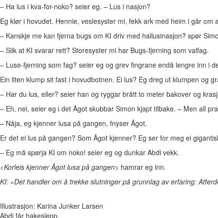
– Ha lus i kva-for-noko? seier eg. – Lus i nasjon?
Eg klør i hovudet. Hennie, veslesyster mi, fekk ark med heim i går om a
– Kanskje me kan fjerna bugs om KI driv med hallusinasjon? spør Sim
– Slik at KI svarar rett? Storesyster mi har Bugs-fjerning som valfag.
– Luse-fjerning som fag? seier eg og grev fingrane endå lengre inn i de
Ein liten klump sit fast i hovudbotnen. Ei lus? Eg dreg ut klumpen og g
– Har du lus, eller? seier han og ryggar brått to meter bakover og kras
– Eh, nei, seier eg i det Ågot skubbar Simon kjapt tilbake. – Men all pra
– Nåja, eg kjenner lusa på gangen, fnyser Ågot.
Er det ei lus på gangen? Som Ågot kjenner? Eg ser for meg ei gigantisk 
– Eg må spørja KI om noko! seier eg og dunkar Abdi vekk.
<Korleis kjenner Ågot lusa på gangen>
hamrar eg inn.
KI: «Det handler om å trekke slutninger på grunnlag av erfaring: Atfe
Illustrasjon: Karina Junker Larsen
Abdi får hakeslepp.