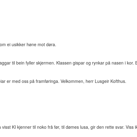
som ei usikker høne mot døra.
aggar til bein fyller skjermen. Klassen gispar og rynkar på nasen i kor
iar er med oss på framføringa. Velkommen, herr Lusgeir Kofthus.
n.
st KI kjenner til noko frå før, til dømes lusa, gir den rette svar. Viss ik