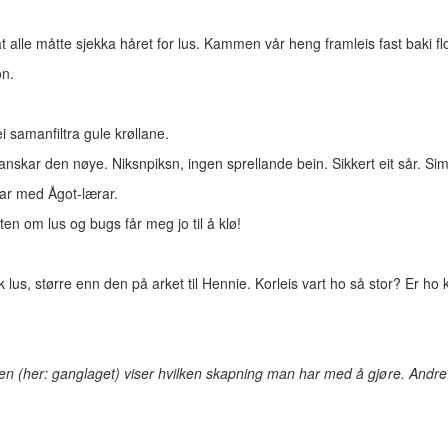
t alle måtte sjekka håret for lus. Kammen vår heng framleis fast baki f
on.
i samanfiltra gule krøllane.
ranskar den nøye. Niksnpiksn, ingen sprellande bein. Sikkert eit sår. Si
jar med Ågot-lærar.
ten om lus og bugs får meg jo til å klø!
lus, større enn den på arket til Hennie. Korleis vart ho så stor? Er ho
rden (her: ganglaget) viser hvilken skapning man har med å gjøre. Andr