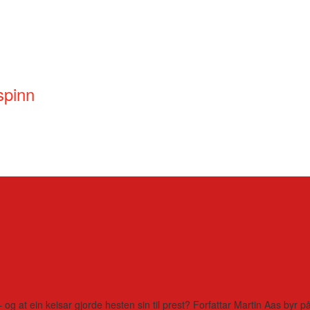
spinn
– og at ein keisar gjorde hesten sin til prest? Forfattar Martin Aas by