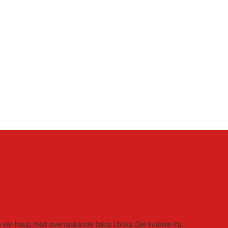
r på ein haug med overraskande fakta i boka
Det kuleste fra