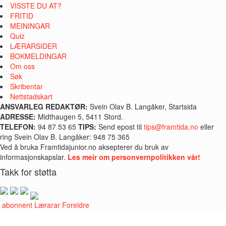
VISSTE DU AT?
FRITID
MEININGAR
Quiz
LÆRARSIDER
BOKMELDINGAR
Om oss
Søk
Skribentar
Nettstadskart
ANSVARLEG REDAKTØR:
Svein Olav B. Langåker, Startsida
ADRESSE:
Midthaugen 5, 5411 Stord.
TELEFON:
94 87 53 65
TIPS:
Send epost til
tips@framtida.no
eller
ring Svein Olav B. Langåker: 948 75 365
Ved å bruka Framtidajunior.no aksepterer du bruk av
informasjonskapslar.
Les meir om personvernpolitikken vår!
Takk for støtta
i abonnent
Lærarar
Foreldre