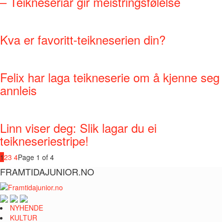
– Teikneseriar gir meistringsfølelse
Kva er favoritt-teikneserien din?
Felix har laga teikneserie om å kjenne seg
annleis
Linn viser deg: Slik lagar du ei
teikneseriestripe!
1
2
3
4
Page 1 of 4
FRAMTIDAJUNIOR.NO
NYHENDE
KULTUR