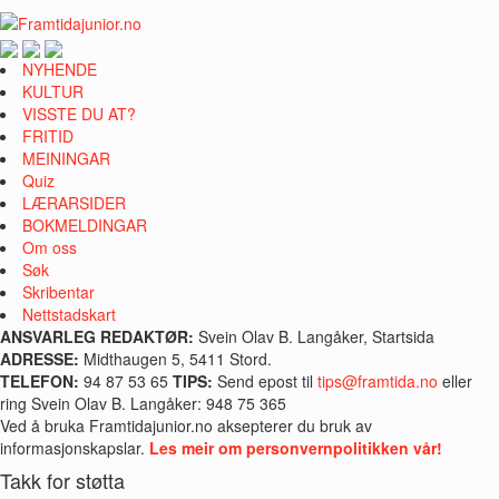
NYHENDE
KULTUR
VISSTE DU AT?
FRITID
MEININGAR
Quiz
LÆRARSIDER
BOKMELDINGAR
Om oss
Søk
Skribentar
Nettstadskart
ANSVARLEG REDAKTØR:
Svein Olav B. Langåker, Startsida
ADRESSE:
Midthaugen 5, 5411 Stord.
TELEFON:
94 87 53 65
TIPS:
Send epost til
tips@framtida.no
eller
ring Svein Olav B. Langåker: 948 75 365
Ved å bruka Framtidajunior.no aksepterer du bruk av
informasjonskapslar.
Les meir om personvernpolitikken vår!
Takk for støtta