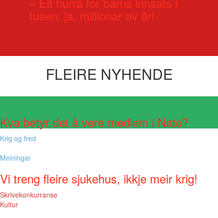
– Eit hurra for barns innsats i
tusen, ja, millionar av år!
FLEIRE NYHENDE
Visste du at?
Kva betyr det å vere medlem i Nato?
Krig og fred
Meiningar
Vi treng fleire sjukehus, ikkje meir krig!
Skrivekonkurranse
Kultur