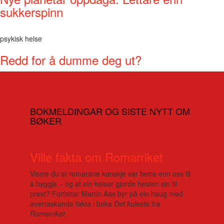
sukkerspinn
psykisk helse
Redd for å dumme deg ut?
BOKMELDINGAR OG SISTE NYTT OM
BØKER
Ville fakta om Romarriket
Visste du at romarane kanskje var betre enn oss til
å byggja – og at ein keisar gjorde hesten sin til
prest? Forfattar Martin Aas byr på ein haug med
overraskande fakta i boka
Det kuleste fra
Romerriket
.