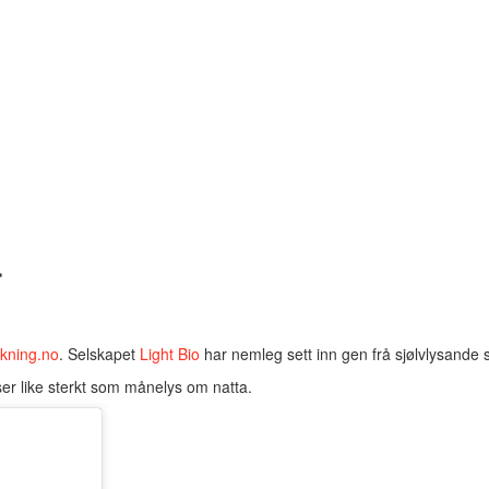
r
kning.no
. Selskapet
Light Bio
har nemleg sett inn gen frå sjølvlysande 
ser like sterkt som månelys om natta.