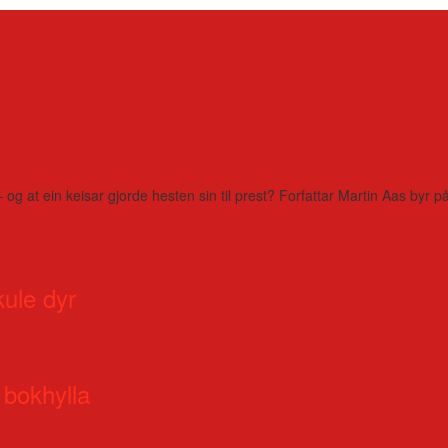
– og at ein keisar gjorde hesten sin til prest? Forfattar Martin Aas by
kule dyr
 bokhylla