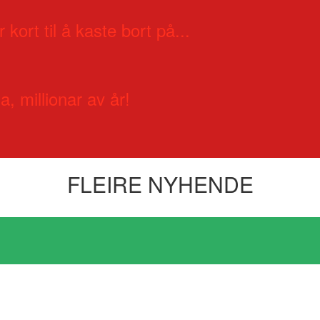
 kort til å kaste bort på...
a, millionar av år!
FLEIRE NYHENDE