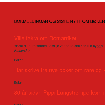
BOKMELDINGAR OG SISTE NYTT OM BØKER
Ville fakta om Romarriket
Visste du at romarane kanskje var betre enn oss til å byggja 
Romerriket
.
Bøker
Har skrive tre nye bøker om rare og 
Bøker
80 år sidan Pippi Langstrømpe kom i
Bøker