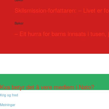
Skilsmission-forfattaren: – Livet er for
Bøker
– Eit hurra for barns innsats i tusen, j
Visste du at?
Kva betyr det å vere medlem i Nato?
Krig og fred
Meiningar