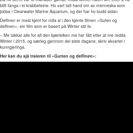
blitt fanga i ei krabbeteine. Ho vart tatt hand om av menneska som
jobba i Clearwater Marine Aquarium, og der har ho budd sidan.
Delfinen er mest kjent for rolla si i den kjente filmen «Guten og
delfinen», ein film som er basert på Winter sitt liv.
– Me takkar alle for all den kjærleiken me har fått etter at me redda
Winter i 2015, og særleg gjennom dei siste dagane, skriv akvariet i
kunngjeringa.
Her kan du sjå traieren til «Gutten og delfinen»: