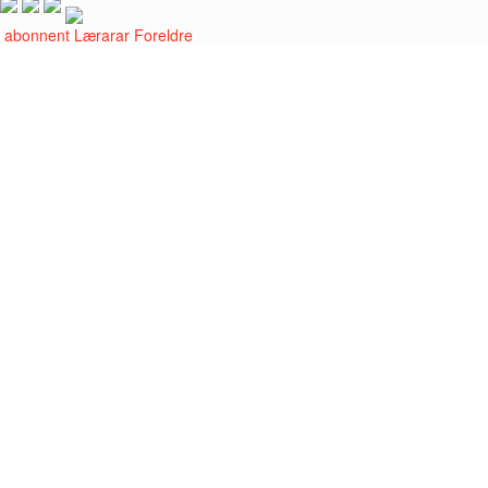
i abonnent
Lærarar
Foreldre