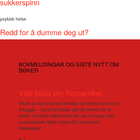
sukkerspinn
psykisk helse
Redd for å dumme deg ut?
BOKMELDINGAR OG SISTE NYTT OM
BØKER
Ville fakta om Romarriket
Visste du at romarane kanskje var betre enn oss til
å byggja – og at ein keisar gjorde hesten sin til
prest? Forfattar Martin Aas byr på ein haug med
overraskande fakta i boka
Det kuleste fra
Romerriket
.