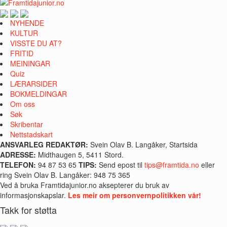
NYHENDE
KULTUR
VISSTE DU AT?
FRITID
MEININGAR
Quiz
LÆRARSIDER
BOKMELDINGAR
Om oss
Søk
Skribentar
Nettstadskart
ANSVARLEG REDAKTØR:
Svein Olav B. Langåker, Startsida
ADRESSE:
Midthaugen 5, 5411 Stord.
TELEFON:
94 87 53 65
TIPS:
Send epost til
tips@framtida.no
eller
ring Svein Olav B. Langåker: 948 75 365
Ved å bruka Framtidajunior.no aksepterer du bruk av
informasjonskapslar.
Les meir om personvernpolitikken vår!
Takk for støtta