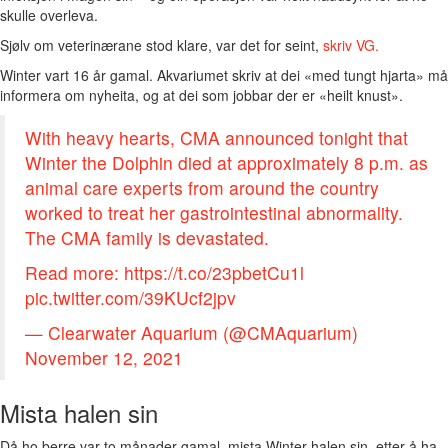
skulle overleva.
Sjølv om veterinærane stod klare, var det for seint,
skriv VG.
Winter vart 16 år gamal. Akvariumet skriv at dei «med tungt hjarta» må
informera om nyheita, og at dei som jobbar der er «heilt knust».
With heavy hearts, CMA announced tonight that
Winter the Dolphin died at approximately 8 p.m. as
animal care experts from around the country
worked to treat her gastrointestinal abnormality.
The CMA family is devastated.
Read more:
https://t.co/23pbetCu1l
pic.twitter.com/39KUcf2jpv
— Clearwater Aquarium (@CMAquarium)
November 12, 2021
Mista halen sin
Då ho berre var to månader gamal, mista Winter halen sin, etter å ha