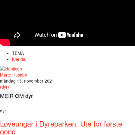
TEMA
Kjendis
Marte Husabø
måndag 15. november 2021
(dyr)
MEIR OM dyr
dyr
Løveungar i Dyreparken: Ute for første
gong