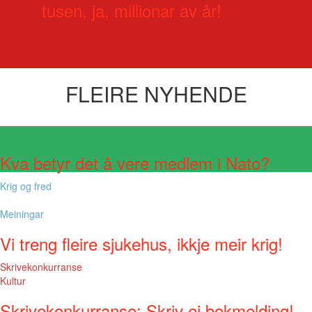
tusen, ja, millionar av år!
FLEIRE NYHENDE
Visste du at?
Kva betyr det å vere medlem i Nato?
Krig og fred
Meiningar
Vi treng fleire sjukehus, ikkje meir krig!
Skrivekonkurranse
Kultur
Skrivekonkurranse: Skriv ei bokmelding!