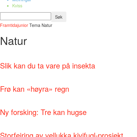
Kviss
Framtidajunior
Tema
Natur
Natur
Slik kan du ta vare på insekta
Frø kan «høyra» regn
Ny forsking: Tre kan hugse
Storfeiring av vellukka kivifugl-prosjekt