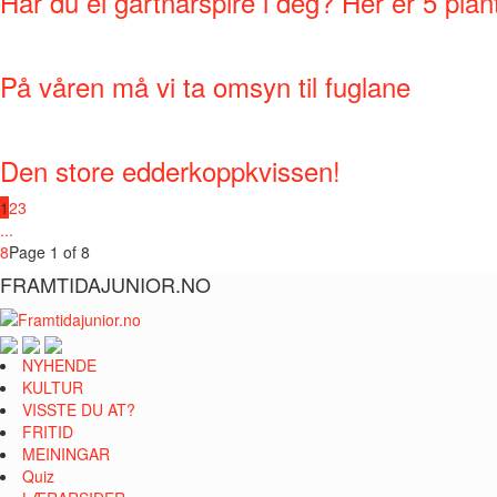
Har du ei gartnarspire i deg? Her er 5 plant
På våren må vi ta omsyn til fuglane
Den store edderkoppkvissen!
1
2
3
...
8
Page 1 of 8
FRAMTIDAJUNIOR.NO
NYHENDE
KULTUR
VISSTE DU AT?
FRITID
MEININGAR
Quiz