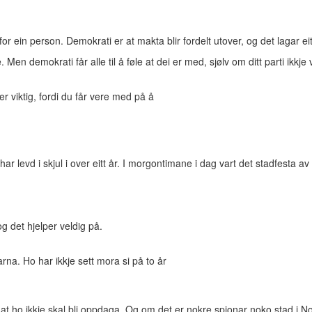
or ein person. Demokrati er at makta blir fordelt utover, og det lagar ei
e. Men demokrati får alle til å føle at dei er med, sjølv om ditt parti ik
viktig, fordi du får vere med på å
 levd i skjul i over eitt år. I morgontimane i dag vart det stadfesta av
 det hjelper veldig på.
rna. Ho har ikkje sett mora si på to år
for at ho ikkje skal bli oppdaga. Og om det er nokre spionar noko stad i N