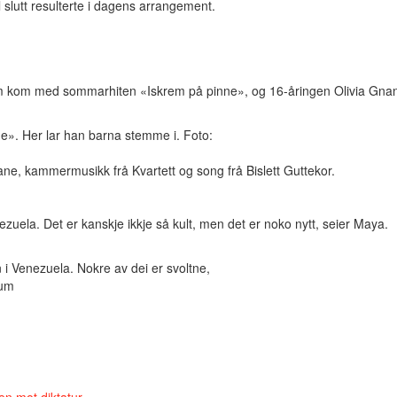
l slutt resulterte i dagens arrangement.
m kom med sommarhiten «Iskrem på pinne», og 16-åringen Olivia Gnana
». Her lar han barna stemme i. Foto:
arane, kammermusikk frå Kvartett og song frå Bislett Guttekor.
ezuela. Det er kanskje ikkje så kult, men det er noko nytt, seier Maya.
i Venezuela. Nokre av dei er svoltne,
yum
en mot diktatur