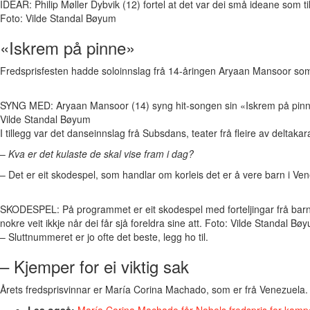
IDEAR: Philip Møller Dybvik (12) fortel at det var dei små ideane som ti
Foto: Vilde Standal Bøyum
«Iskrem på pinne»
Fredsprisfesten hadde soloinnslag frå 14-åringen Aryaan Mansoor so
SYNG MED: Aryaan Mansoor (14) syng hit-songen sin «Iskrem på pinne
Vilde Standal Bøyum
I tillegg var det danseinnslag frå Subsdans, teater frå fleire av deltak
–
Kva er det kulaste de skal vise fram i dag?
– Det er eit skodespel, som handlar om korleis det er å vere barn i Ven
SKODESPEL: På programmet er eit skodespel med forteljingar frå barn 
nokre veit ikkje når dei får sjå foreldra sine att. Foto: Vilde Standal Bø
– Sluttnummeret er jo ofte det beste, legg ho til.
– Kjemper for ei viktig sak
Årets fredsprisvinnar er María Corina Machado, som er frå Venezuela.
Les også:
María Corina Machado får Nobels fredspris for kamp