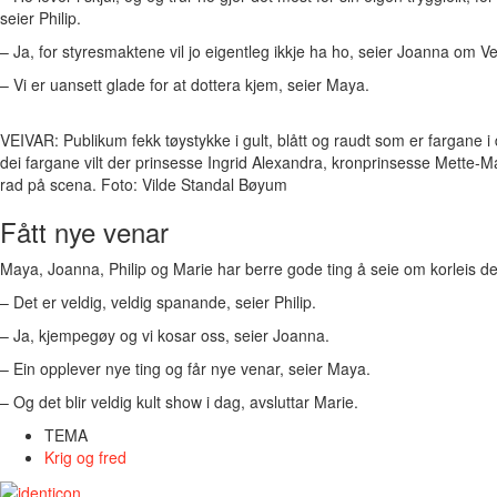
seier Philip.
– Ja, for styresmaktene vil jo eigentleg ikkje ha ho, seier Joanna om V
– Vi er uansett glade for at dottera kjem, seier Maya.
VEIVAR: Publikum fekk tøystykke i gult, blått og raudt som er fargane i
dei fargane vilt der prinsesse Ingrid Alexandra, kronprinsesse Mette-M
rad på scena. Foto: Vilde Standal Bøyum
Fått nye venar
Maya, Joanna, Philip og Marie har berre gode ting å seie om korleis de
– Det er veldig, veldig spanande, seier Philip.
– Ja, kjempegøy og vi kosar oss, seier Joanna.
– Ein opplever nye ting og får nye venar, seier Maya.
– Og det blir veldig kult show i dag, avsluttar Marie.
TEMA
Krig og fred