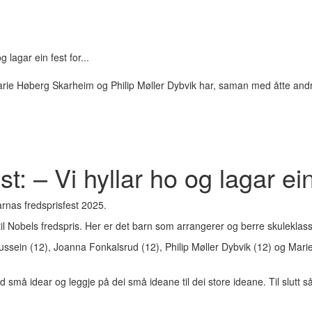
 lagar ein fest for...
øberg Skarheim og Philip Møller Dybvik har, saman med åtte andre b
t: – Vi hyllar ho og lagar ein
arnas fredsprisfest 2025.
 til Nobels fredspris. Her er det barn som arrangerer og berre skulekl
ein (12), Joanna Fonkalsrud (12), Philip Møller Dybvik (12) og Mari
små idear og leggje på dei små ideane til dei store ideane. Til slutt så va