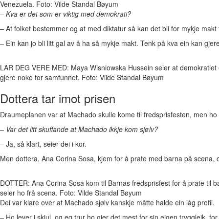
Venezuela. Foto: Vilde Standal Bøyum
–
Kva er det som er viktig med demokrati?
– At folket bestemmer og at med diktatur så kan det bli for mykje makt f
– Ein kan jo bli litt gal av å ha så mykje makt. Tenk på kva ein kan gjer
LAR DEG VERE MED: Maya Wisniowska Hussein seier at demokratiet er 
gjere noko for samfunnet. Foto: Vilde Standal Bøyum
Dottera tar imot prisen
Draumeplanen var at Machado skulle kome til fredsprisfesten, men ho har
–
Var det litt skuffande at Machado ikkje kom sjølv?
– Ja, så klart, seier dei i kor.
Men dottera, Ana Corina Sosa, kjem for å prate med barna på scena, og
DOTTER: Ana Corina Sosa kom til Barnas fredsprisfest for å prate til ba
seier ho frå scena. Foto: Vilde Standal Bøyum
Dei var klare over at Machado sjølv kanskje måtte halde ein låg profil.
– Ho lever i skjul, og eg trur ho gjer det mest for sin eigen tryggleik, 