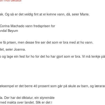
sak. Og så er det veldig fint at ei kvinne vann, då, seier Marie.
 Corina Machado vann fredsprisen for
Standal Bøyum
lle få prisen, men desse fire ser det som er bra med at ho vann.
det, seier Joanna.
ho og lage ein fest for ho for det ho har gjort som er bra. Vi må tenkje 
eksempel er det berre 40 prosent som går på skule av barn, og lærarar m
. Der har dei diktatur, ein styremåte
med makta over landet. Slik er det i