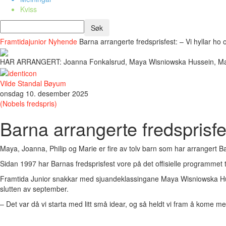
Kviss
Framtidajunior
Nyhende
Barna arrangerte fredsprisfest: – Vi hyllar ho og
HAR ARRANGERT: Joanna Fonkalsrud, Maya Wisniowska Hussein, Marie H
Vilde Standal Bøyum
onsdag 10. desember 2025
(Nobels fredspris)
Barna arrangerte fredsprisfes
Maya, Joanna, Philip og Marie er fire av tolv barn som har arrangert B
Sidan 1997 har Barnas fredsprisfest vore på det offisielle programmet
Framtida Junior snakkar med sjuandeklassingane Maya Wisniowska Huss
slutten av september.
– Det var då vi starta med litt små idear, og så heldt vi fram å kome med 