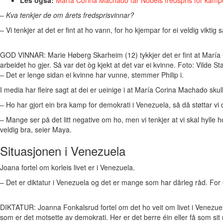
–
Kva tenkjer de om årets fredsprisvinnar?
– Vi tenkjer at det er fint at ho vann, for ho kjempar for ei veldig viktig 
GOD VINNAR: Marie Høberg Skarheim (12) tykkjer det er fint at María
arbeidet ho gjer. Så var det òg kjekt at det var ei kvinne. Foto: Vilde 
– Det er lenge sidan ei kvinne har vunne, stemmer Philip i.
I media har fleire sagt at dei er ueinige i at María Corina Machado sku
– Ho har gjort ein bra kamp for demokrati i Venezuela, så då støttar vi 
– Mange ser på det litt negative om ho, men vi tenkjer at vi skal hylle 
veldig bra, seier Maya.
Situasjonen i Venezuela
Joana fortel om korleis livet er i Venezuela.
– Det er diktatur i Venezuela og det er mange som har dårleg råd. For 
DIKTATUR: Joanna Fonkalsrud fortel om det ho veit om livet i Venezuela
som er det motsette av demokrati. Her er det berre éin eller få som sit 