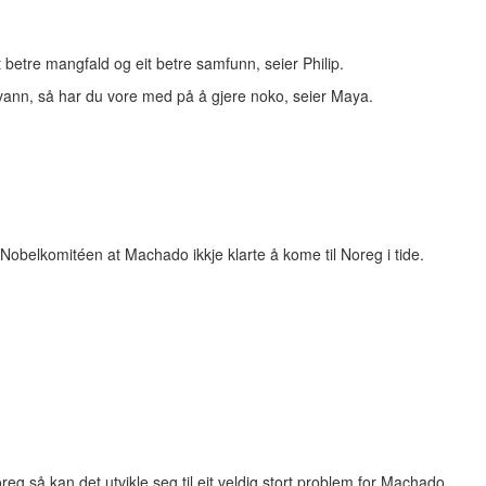
t betre mangfald og eit betre samfunn, seier Philip.
kje vann, så har du vore med på å gjere noko, seier Maya.
 Nobelkomitéen at Machado ikkje klarte å kome til Noreg i tide.
oreg så kan det utvikle seg til eit veldig stort problem for Machado,