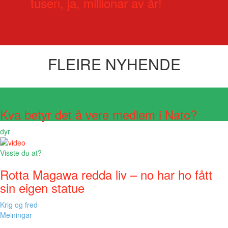
tusen, ja, millionar av år!
FLEIRE NYHENDE
Visste du at?
Kva betyr det å vere medlem i Nato?
dyr
Visste du at?
Rotta Magawa redda liv – no har ho fått
sin eigen statue
Krig og fred
Meiningar