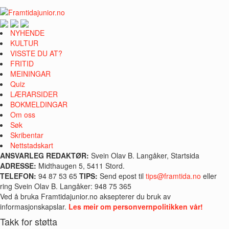
NYHENDE
KULTUR
VISSTE DU AT?
FRITID
MEININGAR
Quiz
LÆRARSIDER
BOKMELDINGAR
Om oss
Søk
Skribentar
Nettstadskart
ANSVARLEG REDAKTØR:
Svein Olav B. Langåker, Startsida
ADRESSE:
Midthaugen 5, 5411 Stord.
TELEFON:
94 87 53 65
TIPS:
Send epost til
tips@framtida.no
eller
ring Svein Olav B. Langåker: 948 75 365
Ved å bruka Framtidajunior.no aksepterer du bruk av
informasjonskapslar.
Les meir om personvernpolitikken vår!
Takk for støtta