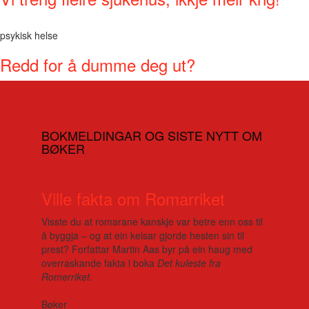
psykisk helse
Redd for å dumme deg ut?
BOKMELDINGAR OG SISTE NYTT OM
BØKER
Ville fakta om Romarriket
Visste du at romarane kanskje var betre enn oss til
å byggja – og at ein keisar gjorde hesten sin til
prest? Forfattar Martin Aas byr på ein haug med
overraskande fakta i boka
Det kuleste fra
Romerriket
.
Bøker