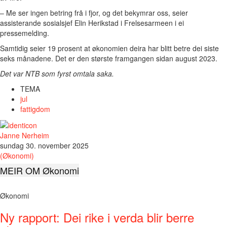
– Me ser ingen betring frå i fjor, og det bekymrar oss, seier
assisterande sosialsjef Elin Herikstad i Frelsesarmeen i ei
pressemelding.
Samtidig seier 19 prosent at økonomien deira har blitt betre dei siste
seks månadene. Det er den største framgangen sidan august 2023.
Det var NTB som fyrst omtala saka.
TEMA
jul
fattigdom
Janne Nerheim
sundag 30. november 2025
(Økonomi)
MEIR OM Økonomi
Økonomi
Ny rapport: Dei rike i verda blir berre