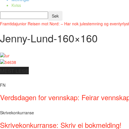
Kviss
Framtidajunior
Reisen mot Nord: – Har nok julestemning og eventyrlys
Jenny-Lund-160×160
MEST LESE
FN
Verdsdagen for vennskap: Feirar vennskap 
Skrivekonkurranse
Skrivekonkurranse: Skriv ei bokmelding!