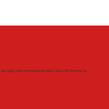
r på ein haug med overraskande fakta i boka
Det kuleste fra