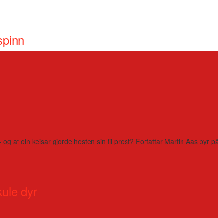
spinn
– og at ein keisar gjorde hesten sin til prest? Forfattar Martin Aas by
kule dyr