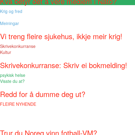
Kva betyr det å vere medlem i Nato?
Krig og fred
Meiningar
Vi treng fleire sjukehus, ikkje meir krig!
Skrivekonkurranse
Kultur
Skrivekonkurranse: Skriv ei bokmelding!
psykisk helse
Visste du at?
Redd for å dumme deg ut?
FLEIRE NYHENDE
Trur du Noreg vinn fotball-VM?