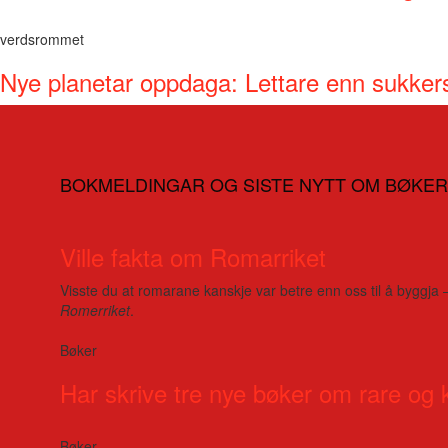
verdsrommet
Nye planetar oppdaga: Lettare enn sukker
BOKMELDINGAR OG SISTE NYTT OM BØKER
Ville fakta om Romarriket
Visste du at romarane kanskje var betre enn oss til å byggja 
Romerriket
.
Bøker
Har skrive tre nye bøker om rare og 
Bøker