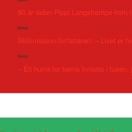
80 år sidan Pippi Langstrømpe kom i
Bøker
Skilsmission-forfattaren: – Livet er for
Bøker
– Eit hurra for barns innsats i tusen, j
Visste du at?