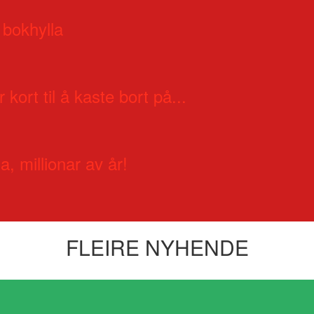
 bokhylla
 kort til å kaste bort på...
a, millionar av år!
FLEIRE NYHENDE