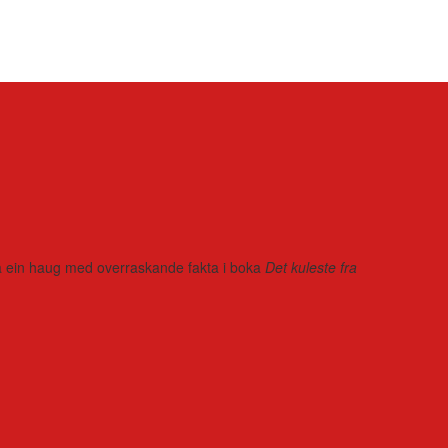
r på ein haug med overraskande fakta i boka
Det kuleste fra