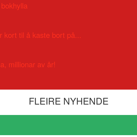
 bokhylla
 kort til å kaste bort på...
a, millionar av år!
FLEIRE NYHENDE