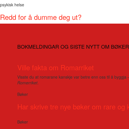
psykisk helse
Redd for å dumme deg ut?
BOKMELDINGAR OG SISTE NYTT OM BØKER
Ville fakta om Romarriket
Visste du at romarane kanskje var betre enn oss til å byggja 
Romerriket
.
Bøker
Har skrive tre nye bøker om rare og 
Bøker