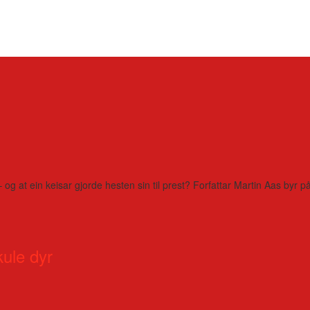
– og at ein keisar gjorde hesten sin til prest? Forfattar Martin Aas by
kule dyr