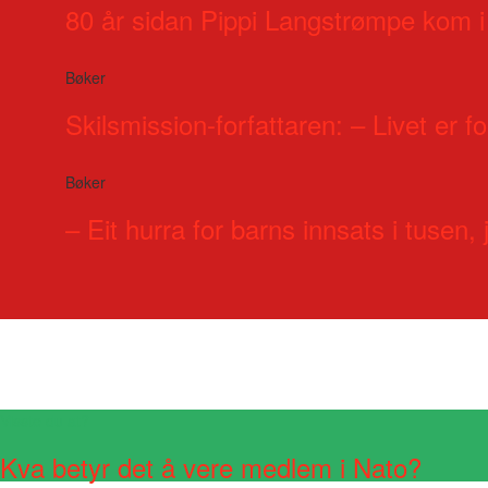
80 år sidan Pippi Langstrømpe kom i
Bøker
Skilsmission-forfattaren: – Livet er for
Bøker
– Eit hurra for barns innsats i tusen, j
Visste du at?
Kva betyr det å vere medlem i Nato?