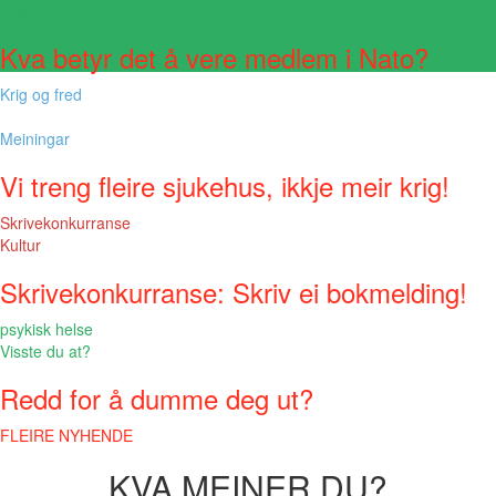
Visste du at?
Kva betyr det å vere medlem i Nato?
Krig og fred
Meiningar
Vi treng fleire sjukehus, ikkje meir krig!
Skrivekonkurranse
Kultur
Skrivekonkurranse: Skriv ei bokmelding!
psykisk helse
Visste du at?
Redd for å dumme deg ut?
FLEIRE NYHENDE
KVA MEINER DU?