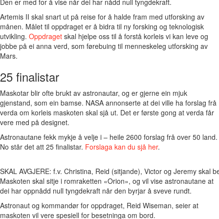
Den er med for å vise når dei har nådd null tyngdekraft.
Artemis II skal snart ut på reise for å halde fram med utforsking av
månen. Målet til oppdraget er å bidra til ny forsking og teknologisk
utvikling.
Oppdraget
skal hjelpe oss til å forstå korleis vi kan leve og
jobbe på ei anna verd, som førebuing til menneskeleg utforsking av
Mars.
25 finalistar
Maskotar blir ofte brukt av astronautar, og er gjerne ein mjuk
gjenstand, som ein bamse. NASA annonserte at dei ville ha forslag frå
verda om korleis maskoten skal sjå ut. Det er første gong at verda får
vere med på designet.
Astronautane fekk mykje å velje i – heile 2600 forslag frå over 50 land.
No står det att 25 finalistar.
Forslaga kan du sjå her
.
SKAL AVGJERE: f.v. Christina, Reid (sitjande), Victor og Jeremy skal
Maskoten skal sitje i romraketten «Orion», og vil vise astronautane at
dei har oppnådd null tyngdekraft når den byrjar å sveve rundt.
Astronaut og kommandør for oppdraget, Reid Wiseman, seier at
maskoten vil vere spesiell for besetninga om bord.