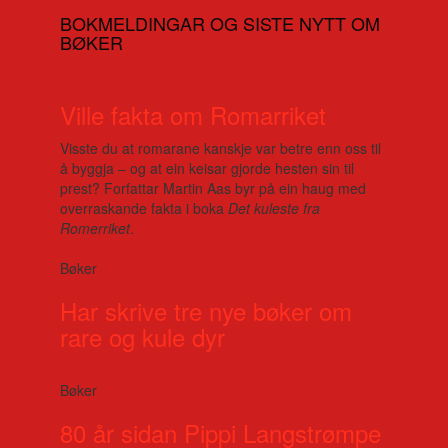
BOKMELDINGAR OG SISTE NYTT OM
BØKER
Ville fakta om Romarriket
Visste du at romarane kanskje var betre enn oss til
å byggja – og at ein keisar gjorde hesten sin til
prest? Forfattar Martin Aas byr på ein haug med
overraskande fakta i boka
Det kuleste fra
Romerriket
.
Bøker
Har skrive tre nye bøker om
rare og kule dyr
Bøker
80 år sidan Pippi Langstrømpe