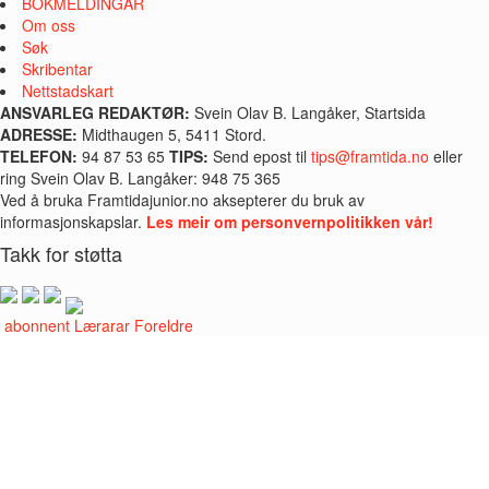
BOKMELDINGAR
Om oss
Søk
Skribentar
Nettstadskart
ANSVARLEG REDAKTØR:
Svein Olav B. Langåker, Startsida
ADRESSE:
Midthaugen 5, 5411 Stord.
TELEFON:
94 87 53 65
TIPS:
Send epost til
tips@framtida.no
eller
ring Svein Olav B. Langåker: 948 75 365
Ved å bruka Framtidajunior.no aksepterer du bruk av
informasjonskapslar.
Les meir om personvernpolitikken vår!
Takk for støtta
i abonnent
Lærarar
Foreldre