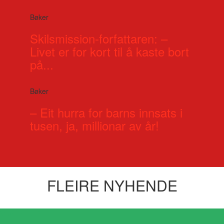
Bøker
Skilsmission-forfattaren: –
Livet er for kort til å kaste bort
på...
Bøker
– Eit hurra for barns innsats i
tusen, ja, millionar av år!
FLEIRE NYHENDE
Visste du at?