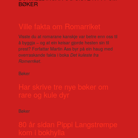
BØKER
Ville fakta om Romarriket
Visste du at romarane kanskje var betre enn oss til
å byggja – og at ein keisar gjorde hesten sin til
prest? Forfattar Martin Aas byr på ein haug med
overraskande fakta i boka
Det kuleste fra
Romerriket
.
Bøker
Har skrive tre nye bøker om
rare og kule dyr
Bøker
80 år sidan Pippi Langstrømpe
kom i bokhylla