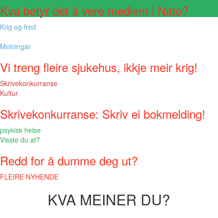
Kva betyr det å vere medlem i Nato?
Krig og fred
Meiningar
Vi treng fleire sjukehus, ikkje meir krig!
Skrivekonkurranse
Kultur
Skrivekonkurranse: Skriv ei bokmelding!
psykisk helse
Visste du at?
Redd for å dumme deg ut?
FLEIRE NYHENDE
KVA MEINER DU?