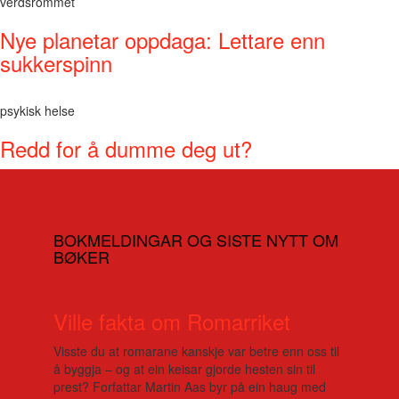
verdsrommet
Nye planetar oppdaga: Lettare enn
sukkerspinn
psykisk helse
Redd for å dumme deg ut?
BOKMELDINGAR OG SISTE NYTT OM
BØKER
Ville fakta om Romarriket
Visste du at romarane kanskje var betre enn oss til
å byggja – og at ein keisar gjorde hesten sin til
prest? Forfattar Martin Aas byr på ein haug med