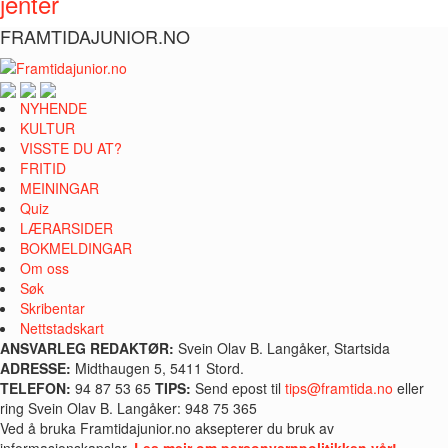
jenter
FRAMTIDAJUNIOR.NO
NYHENDE
KULTUR
VISSTE DU AT?
FRITID
MEININGAR
Quiz
LÆRARSIDER
BOKMELDINGAR
Om oss
Søk
Skribentar
Nettstadskart
ANSVARLEG REDAKTØR:
Svein Olav B. Langåker, Startsida
ADRESSE:
Midthaugen 5, 5411 Stord.
TELEFON:
94 87 53 65
TIPS:
Send epost til
tips@framtida.no
eller
ring Svein Olav B. Langåker: 948 75 365
Ved å bruka Framtidajunior.no aksepterer du bruk av