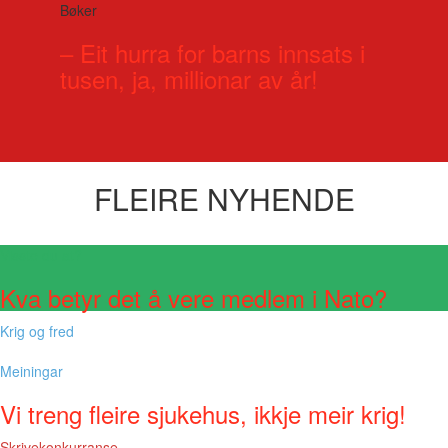
Bøker
– Eit hurra for barns innsats i
tusen, ja, millionar av år!
FLEIRE NYHENDE
Visste du at?
Kva betyr det å vere medlem i Nato?
Krig og fred
Meiningar
Vi treng fleire sjukehus, ikkje meir krig!
Skrivekonkurranse