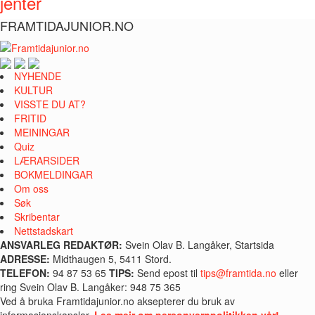
jenter
FRAMTIDAJUNIOR.NO
NYHENDE
KULTUR
VISSTE DU AT?
FRITID
MEININGAR
Quiz
LÆRARSIDER
BOKMELDINGAR
Om oss
Søk
Skribentar
Nettstadskart
ANSVARLEG REDAKTØR:
Svein Olav B. Langåker, Startsida
ADRESSE:
Midthaugen 5, 5411 Stord.
TELEFON:
94 87 53 65
TIPS:
Send epost til
tips@framtida.no
eller
ring Svein Olav B. Langåker: 948 75 365
Ved å bruka Framtidajunior.no aksepterer du bruk av