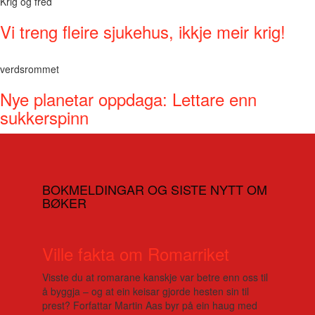
Krig og fred
Vi treng fleire sjukehus, ikkje meir krig!
verdsrommet
Nye planetar oppdaga: Lettare enn
sukkerspinn
BOKMELDINGAR OG SISTE NYTT OM
BØKER
Ville fakta om Romarriket
Visste du at romarane kanskje var betre enn oss til
å byggja – og at ein keisar gjorde hesten sin til
prest? Forfattar Martin Aas byr på ein haug med