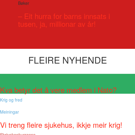
Bøker
– Eit hurra for barns innsats i
tusen, ja, millionar av år!
FLEIRE NYHENDE
Visste du at?
Kva betyr det å vere medlem i Nato?
Krig og fred
Meiningar
Vi treng fleire sjukehus, ikkje meir krig!
Skrivekonkurranse