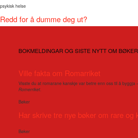
psykisk helse
Redd for å dumme deg ut?
BOKMELDINGAR OG SISTE NYTT OM BØKER
Ville fakta om Romarriket
Visste du at romarane kanskje var betre enn oss til å byggja 
Romerriket
.
Bøker
Har skrive tre nye bøker om rare og 
Bøker