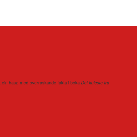
r på ein haug med overraskande fakta i boka
Det kuleste fra