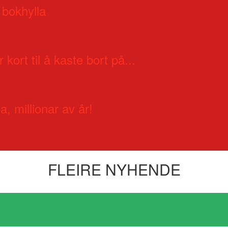
 bokhylla
 kort til å kaste bort på...
a, millionar av år!
FLEIRE NYHENDE