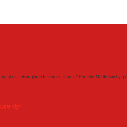
– og at ein keisar gjorde hesten sin til prest? Forfattar Martin Aas by
kule dyr