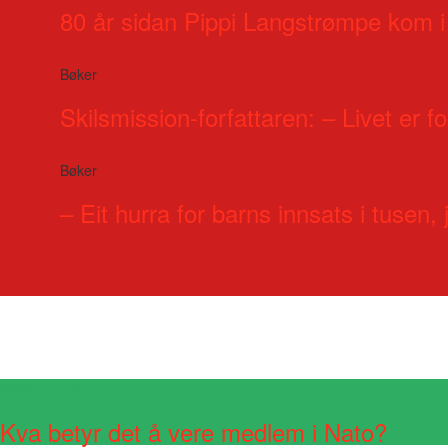
80 år sidan Pippi Langstrømpe kom i
Bøker
Skilsmission-forfattaren: – Livet er for
Bøker
– Eit hurra for barns innsats i tusen, j
Visste du at?
Kva betyr det å vere medlem i Nato?