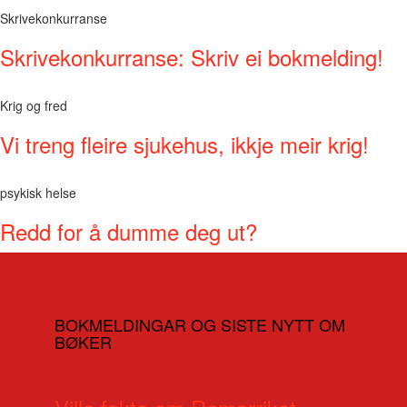
Skrivekonkurranse
Skrivekonkurranse: Skriv ei bokmelding!
Krig og fred
Vi treng fleire sjukehus, ikkje meir krig!
psykisk helse
Redd for å dumme deg ut?
BOKMELDINGAR OG SISTE NYTT OM
BØKER