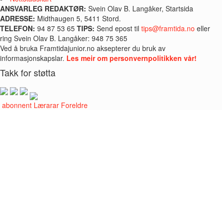
ANSVARLEG REDAKTØR:
Svein Olav B. Langåker, Startsida
ADRESSE:
Midthaugen 5, 5411 Stord.
TELEFON:
94 87 53 65
TIPS:
Send epost til
tips@framtida.no
eller
ring Svein Olav B. Langåker: 948 75 365
Ved å bruka Framtidajunior.no aksepterer du bruk av
informasjonskapslar.
Les meir om personvernpolitikken vår!
Takk for støtta
i abonnent
Lærarar
Foreldre