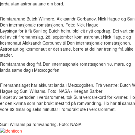
jorda utan astronautane om bord.
Romfararane Butch Wilmore, Aleksandr Gorbanov, Nick Hague og Suni Wil
Den internasjonale romstasjonen. Foto: Nick Hague
Løysinga for å få Suni og Butch heim, blei eit nytt oppdrag. Dei vart ein
del av eit firemannslag. 28. september kom astronaut Nick Hague og
kosmonaut Aleksandr Gorbunov til Den internasjonale romstasjonen.
Astronaut og kosmonaut er det same, berre at dei har trening frå ulike
stader.
Romfararane drog frå Den internasjonale romstasjonen 18. mars, og
landa same dag i Mexicogolfen.
Firemannslaget har akkurat landa i Mexicogolfen. Frå venstre: Butch 
Hague og Suni Williams. Foto: NASA / Keegan Barber
I løpet av perioden i verdsrommet, tok Suni verdsrekord for kvinner. Ho
er den kvinna som har brukt mest tid på romvandring. Ho har til saman
vore 62 timar og seks minuttar i romdrakt ute i verdsrommet.
Suni Williams på romvandring. Foto: NASA