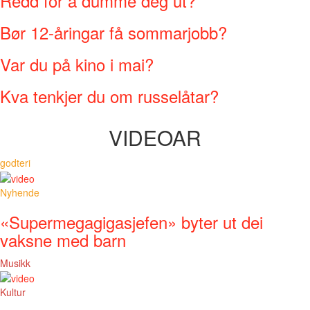
Redd for å dumme deg ut?
Bør 12-åringar få sommarjobb?
Var du på kino i mai?
Kva tenkjer du om russelåtar?
VIDEOAR
godteri
Nyhende
«Supermegagigasjefen» byter ut dei
vaksne med barn
Musikk
Kultur