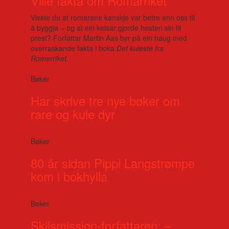
Ville fakta om Romarriket
Visste du at romarane kanskje var betre enn oss til
å byggja – og at ein keisar gjorde hesten sin til
prest? Forfattar Martin Aas byr på ein haug med
overraskande fakta i boka
Det kuleste fra
Romerriket
.
Bøker
Har skrive tre nye bøker om
rare og kule dyr
Bøker
80 år sidan Pippi Langstrømpe
kom i bokhylla
Bøker
Skilsmission-forfattaren: –