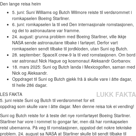
Den lange reisa heim
5. juni: Suni Williams og Butch Wilmore reiste til verdsrommet i
romkapselen Boeing Starliner.
6. juni: romkapselen la til ved Den internasjonale romstasjonen,
og dei to astronautane var framme.
24. august: grunna problem med Boeing Starliner, ville ikkje
NASA sende astronautane tilbake i fartøyet. Derfor vart
romkapselen sendt tilbake til jordkloden, utan Suni og Butch.
28. september: SpaceX crew-9 la til ved romstasjonen. Om bord
var astronaut Nick Hague og kosmonaut Aleksandr Gorbanov.
18. mars 2025: Suni og Butch landa i Mexicogolfen, saman med
Nick og Aleksandr.
Oppdraget til Suni og Butch gjekk frå å skulle vare i åtte dagar,
til heile 286 dagar.
LUKK FAKTA
LES FAKTA
5. juni reiste Suni og Butch til verdsrommet for eit
oppdrag som skulle vare i åtte dagar. Men denne reisa tok ei vending!
Suni og Butch reiste for å teste det nye romfartøyet Boeing Starliner.
Starliner har vore i rommet to gongar før, men då har romkapselen
reist ubemanna. På veg til romstasjonen, oppstod det nokre tekniske
problem. 24. august sa NASA at Starliner skulle bli sendt tilbake til