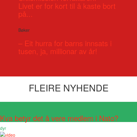
Livet er for kort til å kaste bort
på...
Bøker
– Eit hurra for barns innsats i
tusen, ja, millionar av år!
FLEIRE NYHENDE
Visste du at?
Kva betyr det å vere medlem i Nato?
dyr